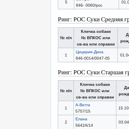
5
01.
846- 0060/рос
Ринг: РОС Суки Средняя г
Кличка собаки
Д
№ п/п
№ ВПКОС или
рож
св-ва или справки
Цицерия-Дина
1
01.0
846-0014/0047-05
Ринг: РОС Суки Старшая г
Кличка собаки
Да
№ п/п
№ ВПКОС или
рожд
св-ва или справки
А-Ветта
1
15.10
5757/15
Елана
2
03.04
5642А/14