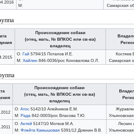
04.2016
М:
Самарская об
руппа
Происхождение собаки
ата
Владел
(отец, мать, № ВПКОС или св-ва)
дения
Регио
владелец
О:
Гай
5794/15 Потапов И.Е.
Костяев В
4.2015
М:
Хайлин
846-0036/рос Коновалова О.Л.
Самарская о
руппа
Происхождение собаки
та
Владе
(отец, мать, № ВПКОС или св-ва)
ения
Реги
владелец
О:
Атос
5142/10 Алейников Е.М.
Журавлев
.2012
М:
Рада
842-0003/рос Власова Т.Ю.
Ульяновская
О:
Антей
5147/10 Мотков М.А.
Лескин 
.2011
М:
Флейта Камышовая
5391/12 Домнин В.В.
Ульяновская