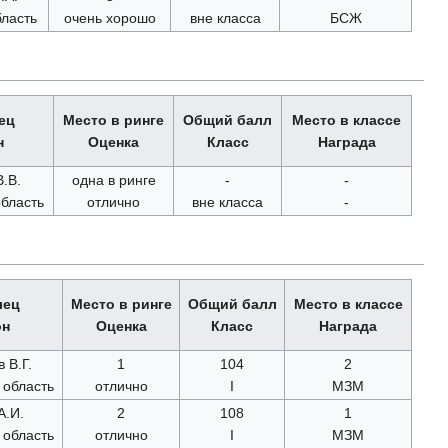
ласть
очень хорошо
вне класса
БСЖ
ец
Место в ринге
Общий балл
Место в классе
н
Оценка
Класс
Награда
.В.
одна в ринге
-
-
бласть
отлично
вне класса
-
лец
Место в ринге
Общий балл
Место в классе
он
Оценка
Класс
Награда
 В.Г.
1
104
2
 область
отлично
I
МЗМ
А.И.
2
108
1
 область
отлично
I
МЗМ