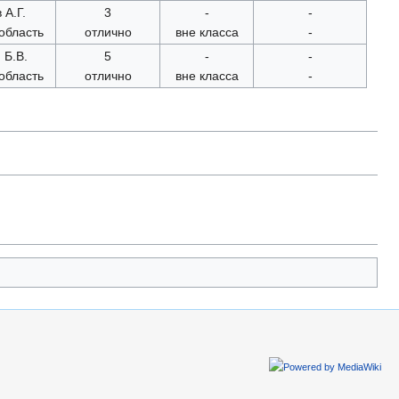
 А.Г.
3
-
-
область
отлично
вне класса
-
 Б.В.
5
-
-
область
отлично
вне класса
-