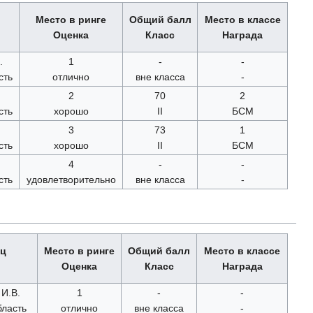
Место в ринге
Общий балл
Место в классе
Оценка
Класс
Награда
.
1
-
-
сть
отлично
вне класса
-
2
70
2
сть
хорошо
II
БСМ
3
73
1
сть
хорошо
II
БСМ
4
-
-
сть
удовлетворительно
вне класса
-
ец
Место в ринге
Общий балл
Место в классе
Оценка
Класс
Награда
И.В.
1
-
-
бласть
отлично
вне класса
-