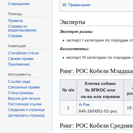
Сокращения
10
Примечания
Помощь
Эксперты
Правила
Справка по
редактированию
Эксперт ринга:
Справка
эксперт I категории по породам 
Навигация
Ассистенты:
Случайная статья
эксперт III категории по порода
Свежие правки
Приложение
Ринг: РОС Кобели Младша
Инструменты
Ссылки сюда
Кличка собаки
Связанные правки
№ п/п
№ ВПКОС или
Спецстраницы
ро
св-ва или справки
Версия для печати
Постоянная ссылка
А-Рик
1
19
Сведения о странице
846-16/0001-01-рос
Цитировать страницу
Ринг: РОС Кобели Средняя