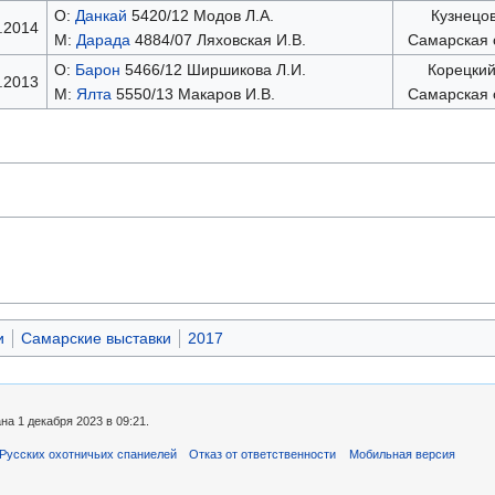
О:
Данкай
5420/12 Модов Л.А.
Кузнецов
.2014
М:
Дарада
4884/07 Ляховская И.В.
Самарская 
О:
Барон
5466/12 Ширшикова Л.И.
Корецкий
.2013
М:
Ялта
5550/13 Макаров И.В.
Самарская 
и
Самарские выставки
2017
а 1 декабря 2023 в 09:21.
Русских охотничьих спаниелей
Отказ от ответственности
Мобильная версия