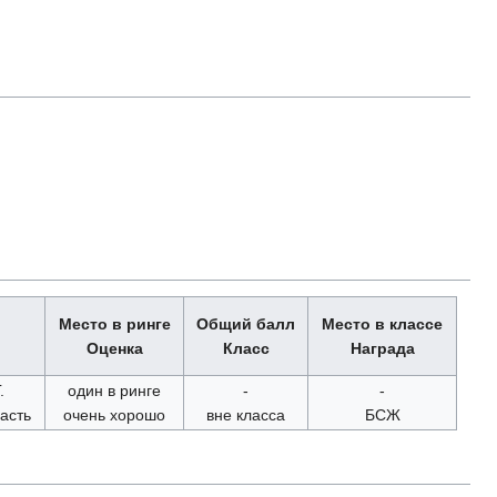
Место в ринге
Общий балл
Место в классе
Оценка
Класс
Награда
.
один в ринге
-
-
асть
очень хорошо
вне класса
БСЖ