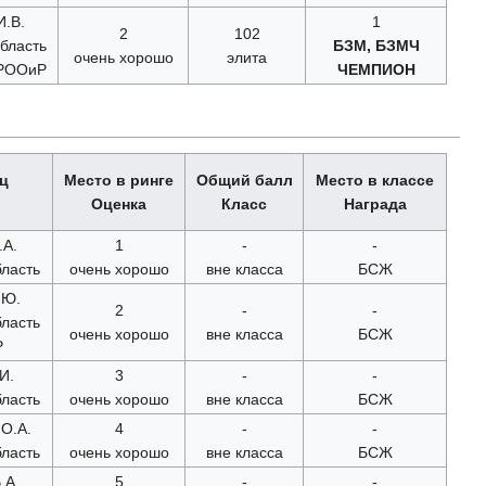
И.В.
1
2
102
бласть
БЗМ, БЗМЧ
очень хорошо
элита
 РООиР
ЧЕМПИОН
ц
Место в ринге
Общий балл
Место в классе
Оценка
Класс
Награда
.А.
1
-
-
ласть
очень хорошо
вне класса
БСЖ
.Ю.
2
-
-
ласть
очень хорошо
вне класса
БСЖ
Р
И.
3
-
-
ласть
очень хорошо
вне класса
БСЖ
О.А.
4
-
-
ласть
очень хорошо
вне класса
БСЖ
.А.
5
-
-