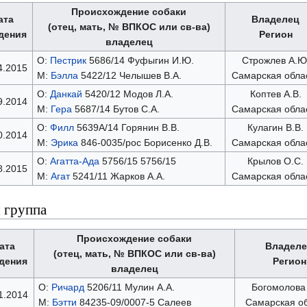
Происхождение собаки
ата
Владелец
(отец, мать, № ВПКОС или св-ва)
дения
Регион
владелец
О:
Пестрик
5686/14 Фуфыгин И.Ю.
Строжлев А.Ю
4.2015
М:
Бэлла
5422/12 Челышев В.А.
Самарская обла
О:
Данкай
5420/12 Модов Л.А.
Коптев А.В.
9.2014
М:
Гера
5687/14 Бутов С.А.
Самарская обла
О:
Филл
5639А/14 Горянин В.В.
Кулагин В.В.
0.2014
М:
Эрика
846-0035/рос Борисенко Д.В.
Самарская обла
О:
Агатта-Ада
5756/15 5756/15
Крылов О.С.
8.2015
М:
Агат
5241/11 Жарков А.А.
Самарская обла
 группа
Происхождение собаки
ата
Владел
(отец, мать, № ВПКОС или св-ва)
дения
Регион
владелец
О:
Ричард
5206/11 Мулин А.А.
Богомолова 
1.2014
М:
Бэтти
84235-09/0007-5 Салеев
Самарская о