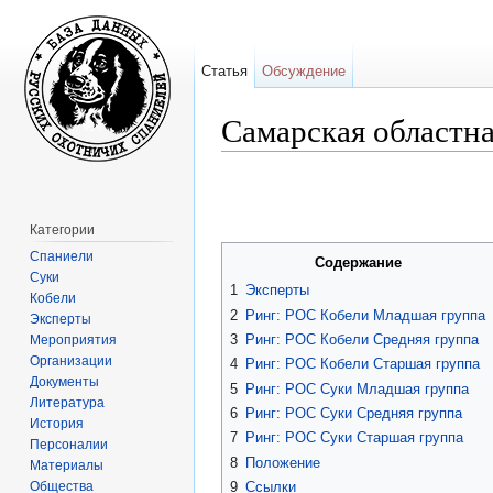
Статья
Обсуждение
Самарская областна
Перейти к:
навигация
,
поиск
Категории
Спаниели
Содержание
Суки
1
Эксперты
Кобели
2
Ринг: РОС Кобели Младшая группа
Эксперты
3
Ринг: РОС Кобели Средняя группа
Мероприятия
Организации
4
Ринг: РОС Кобели Старшая группа
Документы
5
Ринг: РОС Суки Младшая группа
Литература
6
Ринг: РОС Суки Средняя группа
История
7
Ринг: РОС Суки Старшая группа
Персоналии
8
Положение
Материалы
Общества
9
Ссылки