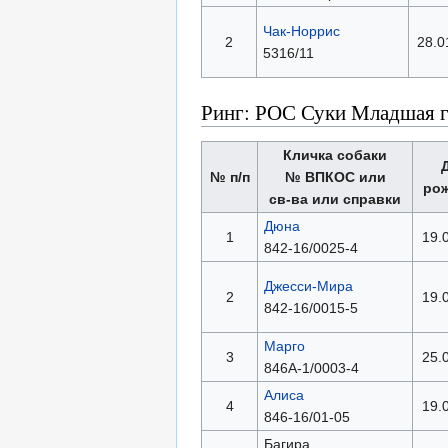
Чак-Норрис
2
28.0
5316/11
Ринг: РОС Суки Младшая 
Кличка собаки
№ п/п
№ ВПКОС или
ро
св-ва или справки
Дюна
1
19.
842-16/0025-4
Джесси-Мира
2
19.
842-16/0015-5
Марго
3
25.
846А-1/0003-4
Алиса
4
19.
846-16/01-05
Багира