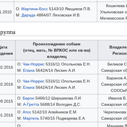
Кошелева 
О:
Мартини-Босс
5143/10 Ямщиков П.В.
1.2010
Ульяновская о
М:
Дарада
4884/07 Ляховская И.В.
Мелекесское
группа
Происхождение собаки
Дата
Владеле
(отец, мать, № ВПКОС или св-ва)
ждения
Регион
владелец
О:
Чак-Норрис
5316/11 Опольнова Е.Н.
Беликов С
02.2016
М:
Елана
5642А/14 Лескин А.И.
Самарская об
Баранов А
О:
Чак-Норрис
5316/11 Опольнова Е.Н.
02.2016
Самарская об
М:
Елана
5642А/14 Лескин А.И.
СОООи
О:
Барон
5466/12 Ширшикова Л.И.
Иванов В.
09.2015
М:
А-Гретта
5688/14 Володин Д.С.
Самарская об
О:
Атос
5142/10 Алейников Е.М.
Черепанова 
01.2016
М:
Мартель
5740/15 Подмарева Е.А
Самарская об
О:
Манаева В