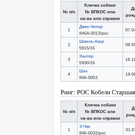
Кличка собаки
Д
№ п/п
№ ВПКОС или
рож
св-ва или справки
Джек-Чепер
1
07.0
846А-0013/рос
Шмель-Азор
2
09.0
5915/16
Хантер
3
16.1
5930/16
Шах
4
19.0
846-0053
Ринг: РОС Кобели Старшая
Кличка собаки
Д
№ п/п
№ ВПКОС или
рож
св-ва или справки
З-Чак
1
01.0
846-0032/рос