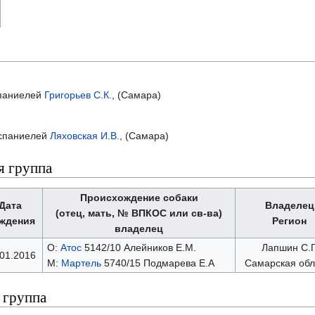
спаниелей
Григорьев С.К.
, (Самара)
м спаниелей
Ляховская И.В.
, (Самара)
я группа
Происхождение собаки
Дата
Владелец
(отец, мать, № ВПКОС или св-ва)
ждения
Регион
владелец
О:
Атос
5142/10 Алейников Е.М.
Лапшин С.Г
.01.2016
М:
Мартель
5740/15 Подмарева Е.А
Самарская обл
 группа