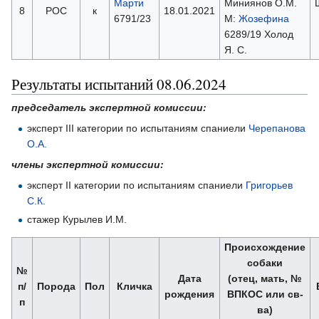
Марти
Миниянов О.М.
8
РОС
к
18.01.2021
6791/23
М:
Жозефина
6289/19 Холод
Я. С.
Результаты испытаний 08.06.2024
председатель экспертной комиссии:
эксперт III категории по испытаниям спаниели
Черепанова
О.А.
члены экспертной комиссии:
эксперт II категории по испытаниям спаниели
Григорьев
С.К.
стажер Курылев И.М.
Происхождение
собаки
№
Дата
(отец, мать, №
п/
Порода
Пол
Кличка
рождения
ВПКОС или св-
п
ва)