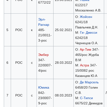
6772/22
6122/17
Москаленко А.В.
О:
Жойсен
Эрл-
6241/18
Рагнар
Павлычев Д.Н.
5
РОС
к
485-
25.02.2021
М:
Ги- Джесси
21/0011-
6242/18
3-рос
Чернецов О.А.
О:
Ар-Тим
347-
Эмбер
465/рос Журба
347-
В.М
6
РОС
с
28.03.2022
22/0007-
М:
Астра
347-
4/рос
15/0082 рос
Казанцев Ю.А
О:
Де Марсель
Юмика
6458/20 Голин
842-
С.В.
7
РОС
с
08.03.2023
23/0007-
М:
С-Типси
9-рос
6675/22 Демидов