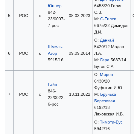
Юннер
6458/20 Голин
842-
С.В.
5
РОС
к
08.03.2023
23/0007-
М:
С-Типси
7-рос
6675/22 Демидов
Д.И.
О:
Данкай
Шмель-
5420/12 Модов
6
РОС
к
Азор
09.09.2014
Л.А.
5915/16
М:
Гера
5687/14
Бутов С.А.
О:
Мирон
6430/20
Гайя
Фуфыгин И.Ю.
846-
7
РОС
с
13.11.2022
М:
Брунька
22/0022-
Березовая
6-рос
6192/18
Ляховская И.В.
О:
Тимоти-Бус
5942/16