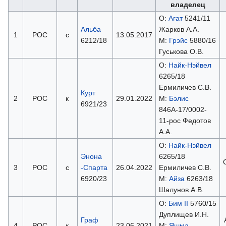
владелец
О:
Агат
5241/11
Альба
Жарков А.А.
1
РОС
с
13.05.2017
6212/18
М:
Грэйс
5880/16
Гуськова О.В.
О:
Найк-Нэйвел
6265/18
Ермиличев С.В.
Курт
2
РОС
к
29.01.2022
М:
Бэлис
6921/23
846А-17/0002-
11-рос Федотов
А.А.
О:
Найк-Нэйвел
Энона
6265/18
3
РОС
с
-Спарта
26.04.2022
Ермиличев С.В.
6920/23
М:
Айза
6263/18
Шалунов А.В.
О:
Бим II
5760/15
Дуплищев И.Н.
Граф
4
РОС
к
23.06.2021
М:
Яшма