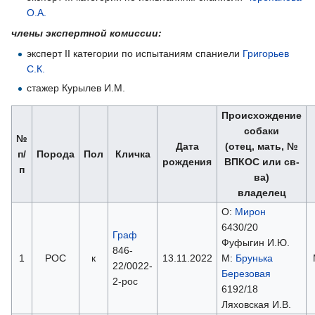
О.А.
члены экспертной комиссии:
эксперт II категории по испытаниям спаниели
Григорьев
С.К.
стажер Курылев И.М.
Происхождение
собаки
№
Дата
(отец, мать, №
п/
Порода
Пол
Кличка
рождения
ВПКОС или св-
п
ва)
владелец
О:
Мирон
6430/20
Граф
Фуфыгин И.Ю.
846-
1
РОС
к
13.11.2022
М:
Брунька
22/0022-
Березовая
2-рос
6192/18
Ляховская И.В.