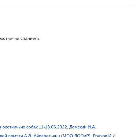
охотничий спаниель
 охотничьих собак 11-13.06.2022
,
Домский И.А.
елей памяти А.Э. Айрапетьянц (МОО ЛООиР)
,
Рожков И.И.