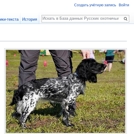
Создать учётную запись
Войти
Поиск
ики-текста
История