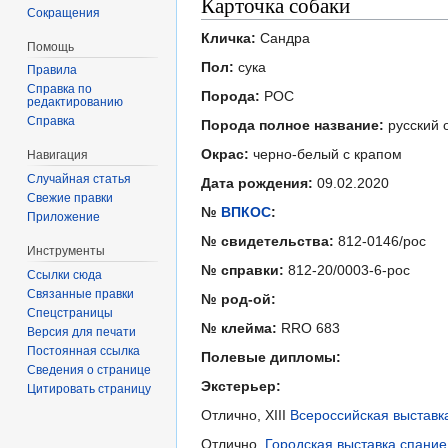
Карточка собаки
Сокращения
Кличка:
Сандра
Помощь
Пол:
сука
Правила
Справка по
Порода:
РОС
редактированию
Справка
Порода полное название:
русский 
Окрас:
черно-белый с крапом
Навигация
Случайная статья
Дата рождения:
09.02.2020
Свежие правки
№
ВПКОС
:
Приложение
№ свидетельства:
812-0146/рос
Инструменты
№ справки:
812-20/0003-6-рос
Ссылки сюда
Связанные правки
№ род-ой:
Спецстраницы
№ клейма:
RRO 683
Версия для печати
Постоянная ссылка
Полевые дипломы:
Сведения о странице
Экстерьер:
Цитировать страницу
Отлично, XIII
Всероссийская выставка
Отлично,
Городская выставка спани