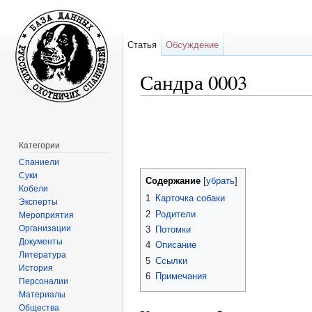
Статья
Обсуждение
Сандра 0003
Перейти к:
навигация
,
поиск
Категории
Спаниели
Суки
Содержание
[
убрать
]
Кобели
1
Карточка собаки
Эксперты
2
Родители
Мероприятия
Организации
3
Потомки
Документы
4
Описание
Литература
5
Ссылки
История
6
Примечания
Персоналии
Материалы
Общества