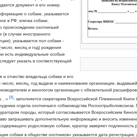
ыдается документ и его номер.
нформацию о собаке, указывается
ое в РФ; кличка собаки,
 о происхождении охотничьей
е (в случае иностранного
ции); указывается пол собаки -
(число, месяц и год) рождения
баки есть индивидуальные особые
 следует указать в соответствующей
 и отчество владельца собаки и его
 число, месяц, год выдачи и наименование организации, выдавшей
уководителем и кинологом организации с обязательной расшифровк
[3]
гу…»
- заполняется секретарем Всероссийской Племенной Книги 
трудника отдела охотничьего собаководства Росохотрыболовсоюза.
куратором породы, который согласовывается Всероссийским Кинол
раво запрашивать дополнительную информацию и вносить изменени
 содержащего родословную собаки, куратор заверяет подлинность 
ции собаки в обществе охотников» указывается дата регистрации,