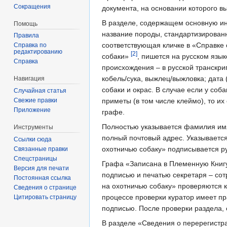
Сокращения
документа, на основании которого в
В разделе, содержащем основную и
Помощь
название породы, стандартизированн
Правила
соответствующая кличке в «Справке
Справка по
редактированию
[2]
собаки»
, пишется на русском язык
Справка
происхождения – в русской транскрип
кобель/сука, выжлец/выжловка; дата 
Навигация
собаки и окрас. В случае если у со
Случайная статья
Свежие правки
приметы (в том числе клеймо), то их
Приложение
графе.
Полностью указывается фамилия имя
Инструменты
полный почтовый адрес. Указывается
Ссылки сюда
охотничью собаку» подписывается р
Связанные правки
Спецстраницы
Графа «Записана в Племенную Кни
Версия для печати
подписью и печатью секретаря – со
Постоянная ссылка
на охотничью собаку» проверяются 
Сведения о странице
процессе проверки куратор имеет п
Цитировать страницу
подписью. После проверки раздела,
В разделе «Сведения о перерегистра