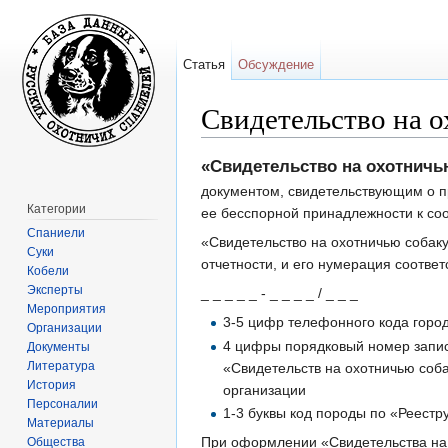
Статья
Обсуждение
Свидетельство на 
Перейти к:
навигация
,
поиск
«Свидетельство на охотничь
документом, свидетельствующим о п
Категории
ее бесспорной принадлежности к со
Спаниели
«Свидетельство на охотничью собаку
Суки
отчетности, и его нумерация соотве
Кобели
Эксперты
_ _ _ _ _ - _ _ _ _ / _ _ _
Мероприятия
3-5 цифр телефонного кода горо
Организации
4 цифры порядковый номер запис
Документы
Литература
«Свидетельств на охотничью соб
История
организации
Персоналии
1-3 буквы код породы по «Реестр
Материалы
При оформлении «Свидетельства на 
Общества