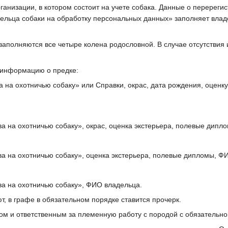
рганизации, в котором состоит на учете собака. Данные о перерег
ельца собаки на обработку персональных данных» заполняет влад
заполняются все четыре колена родословной. В случае отсутствия
информацию о предке:
а охотничью собаку» или Справки, окрас, дата рождения, оценку э
а на охотничью собаку», окрас, оценка экстерьера, полевые дипл
а на охотничью собаку», оценка экстерьера, полевые дипломы, Ф
а на охотничью собаку», ФИО владельца.
т, в графе в обязательном порядке ставится прочерк.
ом и ответственным за племенную работу с породой с обязательн