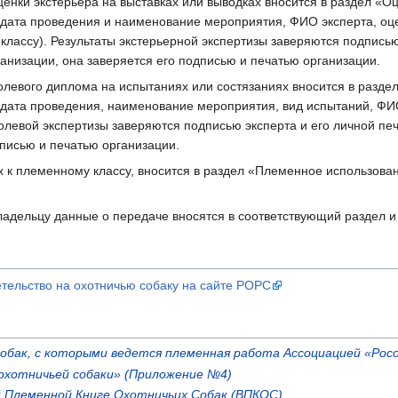
нки экстерьера на выставках или выводках вносится в раздел «Оце
дата проведения и наименование мероприятия, ФИО эксперта, оце
классу). Результаты экстерьерной экспертизы заверяются подписью 
низации, она заверяется его подписью и печатью организации.
евого диплома на испытаниях или состязаниях вносится в раздел
 дата проведения, наименование мероприятия, вид испытаний, ФИО
левой экспертизы заверяются подписью эксперта и его личной пе
дписью и печатью организации.
 к племенному классу, вносится в раздел «Племенное использован
ладельцу данные о передаче вносятся в соответствующий раздел и
тельство на охотничью собаку на сайте РОРС
собак, с которыми ведется племенная работа Ассоциацией «Ро
 охотничьей собаки» (Приложение №4)
й Племенной Книге Охотничьих Собак (ВПКОС)