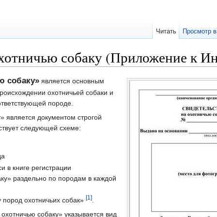
Читать
Просмотр в
охотничью собаку (Приложение к И
ю собаку»
является основным
роисхождении охотничьей собаки и
ответствующей породе.
» является документом строгой
тствует следующей схеме:
да
и в книге регистрации
аку» раздельно по породам в каждой
[1]
у пород охотничьих собак»
.
охотничью собаку» указывается вид