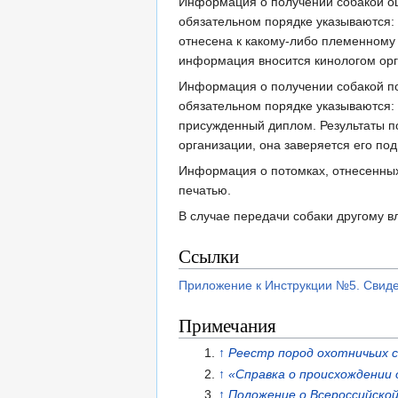
Информация о получении собакой оце
обязательном порядке указываются: 
отнесена к какому-либо племенному 
информация вносится кинологом орга
Информация о получении собакой пол
обязательном порядке указываются:
присужденный диплом. Результаты по
организации, она заверяется его по
Информация о потомках, отнесенных
печатью.
В случае передачи собаки другому в
Ссылки
Приложение к Инструкции №5. Свиде
Примечания
↑
Реестр пород охотничьих 
↑
«Справка о происхождении
↑
Положение о Всероссийско