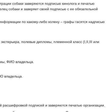
истрации собаки заверяются подписью кинолога и печатью
елец собаки и заверяет своей подписью с ее обязательной
 информации по какому-либо колену – графы гасятся надписью
кстерьера, полевые дипломы, племенной класс (I,II,III или
омы, ФИО владельца.
ИО владельца.
ой расшифровкой подписей и заверяются печатью организации.