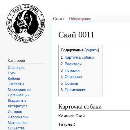
Статья
Обсуждение
Скай 0011
Перейти к:
навигация
,
поиск
Содержание
[
убрать
]
1
Карточка собаки
Категории
2
Родители
Спаниели
3
Потомки
Суки
4
Описание
Кобели
5
Ссылки
Эксперты
Мероприятия
6
Примечания
Организации
Документы
Карточка собаки
Литература
История
Кличка:
Скай
Персоналии
Материалы
Титулы:
Общества