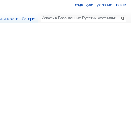
Создать учётную запись
Войти
Поиск
ики-текста
История