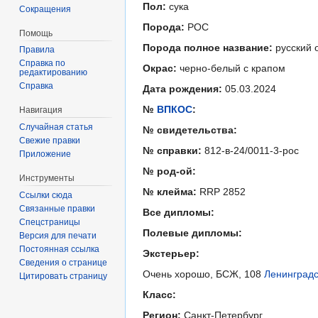
Пол:
сука
Сокращения
Порода:
РОС
Помощь
Порода полное название:
русский 
Правила
Справка по
Окрас:
черно-белый с крапом
редактированию
Справка
Дата рождения:
05.03.2024
№
ВПКОС
:
Навигация
Случайная статья
№ свидетельства:
Свежие правки
№ справки:
812-в-24/0011-3-рос
Приложение
№ род-ой:
Инструменты
№ клейма:
RRP 2852
Ссылки сюда
Связанные правки
Все дипломы:
Спецстраницы
Полевые дипломы:
Версия для печати
Постоянная ссылка
Экстерьер:
Сведения о странице
Очень хорошо, БСЖ, 108
Ленинградс
Цитировать страницу
Класс:
Регион:
Санкт-Петербург