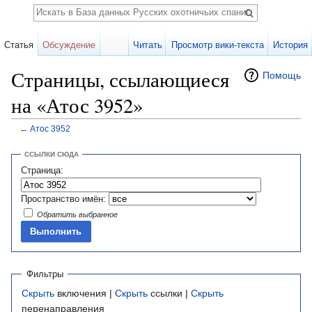
Поиск
Статья
Обсуждение
Читать
Просмотр вики-текста
История
Страницы, ссылающиеся
Помощь
на «Атос 3952»
←
Атос 3952
Перейти к:
навигация
,
поиск
ССЫЛКИ СЮДА
Страница:
Пространство имён:
Обратить выбранное
Фильтры
Скрыть
включения |
Скрыть
ссылки |
Скрыть
перенаправления