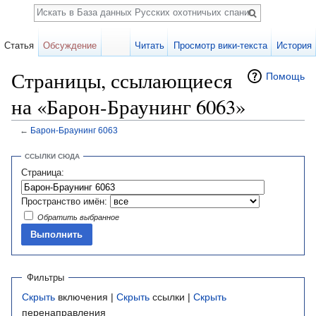
Поиск
Статья
Обсуждение
Читать
Просмотр вики-текста
История
Страницы, ссылающиеся
Помощь
на «Барон-Браунинг 6063»
←
Барон-Браунинг 6063
Перейти к:
навигация
,
поиск
ССЫЛКИ СЮДА
Страница:
Пространство имён:
Обратить выбранное
Фильтры
Скрыть
включения |
Скрыть
ссылки |
Скрыть
перенаправления