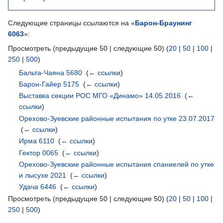
Следующие страницы ссылаются на «
Барон-Браунинг
6063
»:
Просмотреть (предыдущие 50 | следующие 50) (
20
|
50
|
100
|
250
|
500
)
Бальта-Чаяна 5680
‎
(
← ссылки
)
Барон-Гайер 5175
‎
(
← ссылки
)
Выставка секции РОС МГО «Динамо» 14.05.2016
‎
(
←
ссылки
)
Орехово-Зуевские районные испытания по утке 23.07.2017
‎
(
← ссылки
)
Ирма 6110
‎
(
← ссылки
)
Гектор 0065
‎
(
← ссылки
)
Орехово-Зуевские районные испытания спаниелей по утке
и лысухе 2021
‎
(
← ссылки
)
Удача 6446
‎
(
← ссылки
)
Просмотреть (предыдущие 50 | следующие 50) (
20
|
50
|
100
|
250
|
500
)