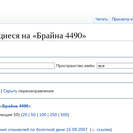
Читать
Просмотр в
иеся на «Брайна 4490»
Пространство имён:
 |
Скрыть
перенаправления
 «
Брайна 4490
»:
ующие 50) (
20
|
50
|
100
|
250
|
500
)
ния спаниелей по болотной дичи 15.09.2007
‎
(
← ссылки
)