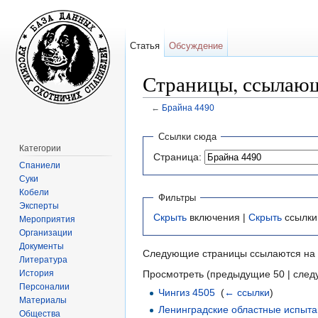
Статья
Обсуждение
Страницы, ссылающ
←
Брайна 4490
Перейти к:
навигация
,
поиск
Ссылки сюда
Категории
Страница:
Спаниели
Суки
Кобели
Фильтры
Эксперты
Скрыть
включения |
Скрыть
ссылки
Мероприятия
Организации
Документы
Следующие страницы ссылаются на
Литература
История
Просмотреть (предыдущие 50 | след
Персоналии
Чингиз 4505
‎
(
← ссылки
)
Материалы
Ленинградские областные испыта
Общества