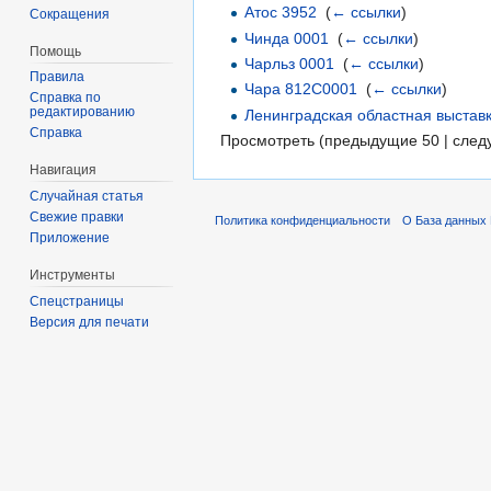
Атос 3952
‎
(
← ссылки
)
Сокращения
Чинда 0001
‎
(
← ссылки
)
Помощь
Чарльз 0001
‎
(
← ссылки
)
Правила
Чара 812С0001
‎
(
← ссылки
)
Справка по
редактированию
Ленинградская областная выставк
Справка
Просмотреть (предыдущие 50 | след
Навигация
Случайная статья
Свежие правки
Политика конфиденциальности
О База данных 
Приложение
Инструменты
Спецстраницы
Версия для печати