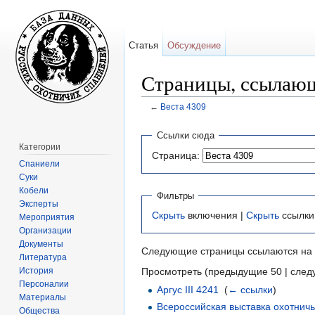
Статья
Обсуждение
Страницы, ссылающ
←
Веста 4309
Перейти к:
навигация
,
поиск
Ссылки сюда
Категории
Страница:
Спаниели
Суки
Кобели
Фильтры
Эксперты
Скрыть
включения |
Скрыть
ссылки
Мероприятия
Организации
Документы
Следующие страницы ссылаются на
Литература
История
Просмотреть (предыдущие 50 | след
Персоналии
Аргус III 4241
‎
(
← ссылки
)
Материалы
Всероссийская выставка охотничь
Общества