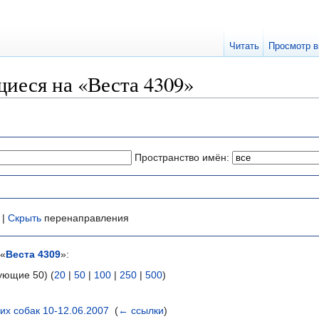
Читать
Просмотр в
иеся на «Веста 4309»
Пространство имён:
 |
Скрыть
перенаправления
 «
Веста 4309
»:
ующие 50) (
20
|
50
|
100
|
250
|
500
)
их собак 10-12.06.2007
‎
(
← ссылки
)