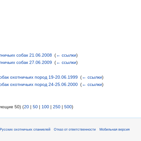
тничьих собак 21.06.2008
‎
(
← ссылки
)
тничьих собак 27.06.2009
‎
(
← ссылки
)
обак охотничьих пород 19-20.06.1999
‎
(
← ссылки
)
обак охотничьих пород 24-25.06.2000
‎
(
← ссылки
)
ующие 50) (
20
|
50
|
100
|
250
|
500
)
Русских охотничьих спаниелей
Отказ от ответственности
Мобильная версия