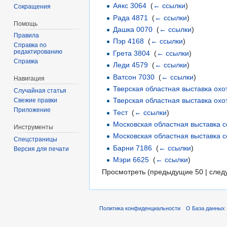
Аякс 3064
‎
(
← ссылки
)
Сокращения
Рада 4871
‎
(
← ссылки
)
Помощь
Дашка 0070
‎
(
← ссылки
)
Правила
Пэр 4168
‎
(
← ссылки
)
Справка по
редактированию
Грета 3804
‎
(
← ссылки
)
Справка
Леди 4579
‎
(
← ссылки
)
Ватсон 7030
‎
(
← ссылки
)
Навигация
Тверская областная выставка охо
Случайная статья
Тверская областная выставка охо
Свежие правки
Приложение
Тест
‎
(
← ссылки
)
Московская областная выставка с
Инструменты
Московская областная выставка с
Спецстраницы
Барни 7186
‎
(
← ссылки
)
Версия для печати
Мэри 6625
‎
(
← ссылки
)
Просмотреть (предыдущие 50 | след
Политика конфиденциальности
О База данных 