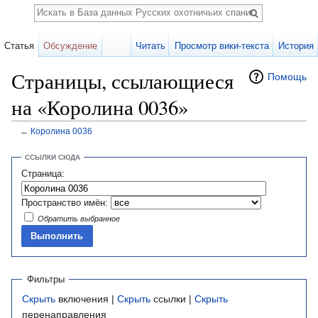
Поиск
Статья
Обсуждение
Читать
Просмотр вики-текста
История
Страницы, ссылающиеся
Помощь
на «Королина 0036»
←
Королина 0036
Перейти к:
навигация
,
поиск
ССЫЛКИ СЮДА
Страница:
Пространство имён:
Обратить выбранное
Фильтры
Скрыть
включения |
Скрыть
ссылки |
Скрыть
перенаправления