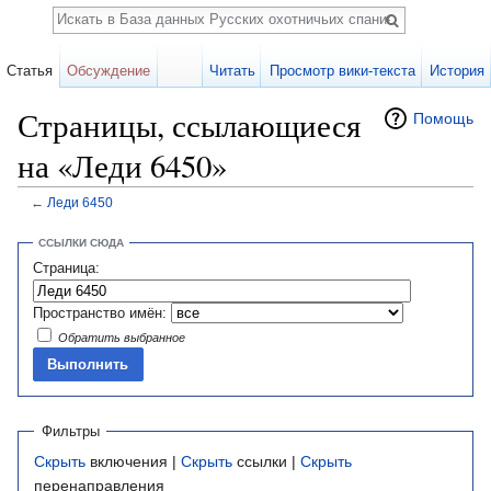
Поиск
Статья
Обсуждение
Читать
Просмотр вики-текста
История
Страницы, ссылающиеся
Помощь
на «Леди 6450»
←
Леди 6450
Перейти к:
навигация
,
поиск
ССЫЛКИ СЮДА
Страница:
Пространство имён:
Обратить выбранное
Фильтры
Скрыть
включения |
Скрыть
ссылки |
Скрыть
перенаправления