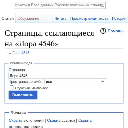
Поиск
Статья
Обсуждение
Читать
Просмотр вики-текста
История
Страницы, ссылающиеся
Помощь
на «Лора 4546»
←
Лора 4546
Перейти к:
навигация
,
поиск
ССЫЛКИ СЮДА
Страница:
Пространство имён:
Обратить выбранное
Фильтры
Скрыть
включения |
Скрыть
ссылки |
Скрыть
перенаправления