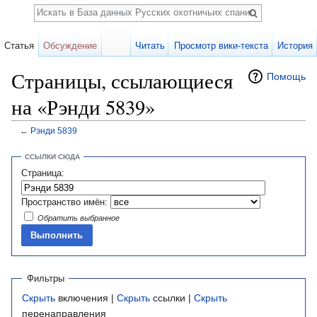
Поиск
Статья
Обсуждение
Читать
Просмотр вики-текста
История
Страницы, ссылающиеся
Помощь
на «Рэнди 5839»
←
Рэнди 5839
Перейти к:
навигация
,
поиск
ССЫЛКИ СЮДА
Страница:
Пространство имён:
Обратить выбранное
Фильтры
Скрыть
включения |
Скрыть
ссылки |
Скрыть
перенаправления