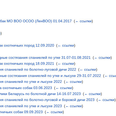
собак МО ВОО ОСОО (ЛенВОО) 01.04.2017
‎
(
← ссылки
)
и
)
ак охотничьих пород 12.09.2020
‎
(
← ссылки
)
ые состязания спаниелей по утке 31.07-01.08.2021
‎
(
← ссылки
)
ак охотничьих пород 18.09.2021
‎
(
← ссылки
)
я спаниелей по болотно-луговой дичи 2022
‎
(
← ссылки
)
ные состязания спаниелей по утке и лысухе 29-31.07.2022
‎
(
← ссы
я спаниелей по утке и лысухе 2022
‎
(
← ссылки
)
 охотничьих собак 03.06.2023
‎
(
← ссылки
)
ки Беларусь по болотной дичи 14-16.07.2023
‎
(
← ссылки
)
я спаниелей по болотно-луговой и боровой дичи 2023
‎
(
← ссылки
)
я спаниелей по утке и лысухе 2023
‎
(
← ссылки
)
тничьих собак 09.09.2023
‎
(
← ссылки
)