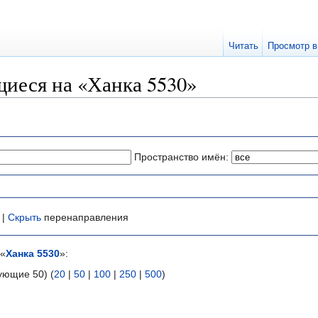
Читать
Просмотр в
иеся на «Ханка 5530»
Пространство имён:
 |
Скрыть
перенаправления
 «
Ханка 5530
»:
ующие 50) (
20
|
50
|
100
|
250
|
500
)