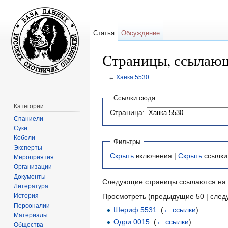
Статья
Обсуждение
Страницы, ссылающ
←
Ханка 5530
Перейти к:
навигация
,
поиск
Ссылки сюда
Категории
Страница:
Спаниели
Суки
Кобели
Фильтры
Эксперты
Скрыть
включения |
Скрыть
ссылки
Мероприятия
Организации
Документы
Следующие страницы ссылаются на
Литература
История
Просмотреть (предыдущие 50 | след
Персоналии
Шериф 5531
‎
(
← ссылки
)
Материалы
Одри 0015
‎
(
← ссылки
)
Общества