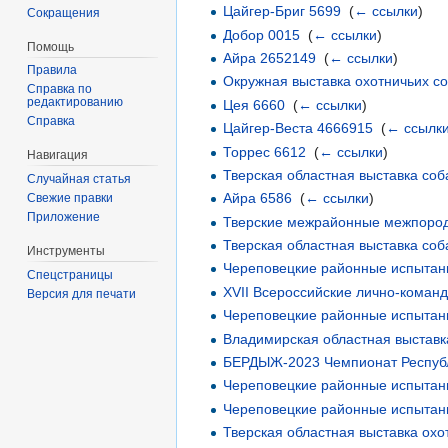
Цайгер-Бриг 5699
‎
(
← ссылки
)
Сокращения
Добор 0015
‎
(
← ссылки
)
Помощь
Айра 2652149
‎
(
← ссылки
)
Правила
Окружная выставка охотничьих 
Справка по
редактированию
Цея 6660
‎
(
← ссылки
)
Справка
Цайгер-Веста 4666915
‎
(
← ссылк
Торрес 6612
‎
(
← ссылки
)
Навигация
Тверская областная выставка соб
Случайная статья
Айра 6586
‎
(
← ссылки
)
Свежие правки
Приложение
Тверские межрайонные межпородн
Тверская областная выставка соб
Инструменты
Череповецкие районные испытани
Спецстраницы
XVII Всероссийские лично-команд
Версия для печати
Череповецкие районные испытани
Владимирская областная выставка
БЕРДЫЖ-2023 Чемпионат Республи
Череповецкие районные испытани
Череповецкие районные испытани
Тверская областная выставка охо