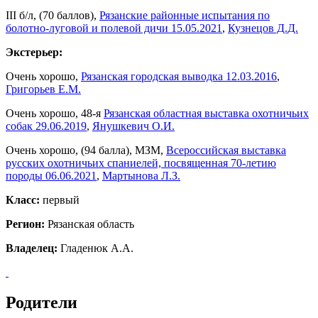
III б/л, (70 баллов),
Рязанские районные испытания по
болотно-луговой и полевой дичи 15.05.2021
,
Кузнецов Д.Д.
Экстерьер:
Очень хорошо,
Рязанская городская выводка 12.03.2016
,
Григорьев Е.М.
Очень хорошо, 48-я
Рязанская областная выставка охотничьих
собак 29.06.2019
,
Янушкевич О.И.
Очень хорошо, (94 балла), МЗМ,
Всероссийская выставка
русских охотничьих спаниелей, посвященная 70-летию
породы 06.06.2021
,
Мартынова Л.З.
Класс:
первый
Регион:
Рязанская область
Владелец:
Гладенюк А.А.
Родители