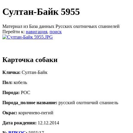
Султан-Байк 5955
Материал из База данных Русских охотничьих спаниелей
Перейти к:
навигация
,
поиск
Карточка собаки
Кличка:
Султан-Байк
Пол:
кобель
Порода:
РОС
Порода_полное название:
русский охотничий спаниель
Окрас:
коричнево-пегий
Дата рождения:
12.12.2014
№
ВПКОС
:
5955/17