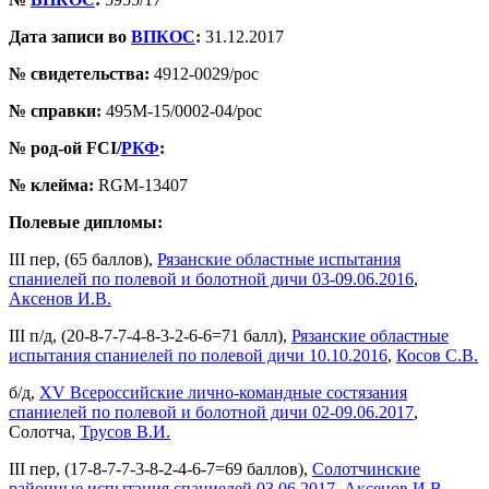
Дата записи во
ВПКОС
:
31.12.2017
№ свидетельства:
4912-0029/рос
№ справки:
495М-15/0002-04/рос
№ род-ой FCI/
РКФ
:
№ клейма:
RGМ-13407
Полевые дипломы:
III пер, (65 баллов),
Рязанские областные испытания
спаниелей по полевой и болотной дичи 03-09.06.2016
,
Аксенов И.В.
III п/д, (20-8-7-7-4-8-3-2-6-6=71 балл),
Рязанские областные
испытания спаниелей по полевой дичи 10.10.2016
,
Косов С.В.
б/д,
XV Всероссийские лично-командные состязания
спаниелей по полевой и болотной дичи 02-09.06.2017
,
Солотча,
Трусов В.И.
III пер, (17-8-7-7-3-8-2-4-6-7=69 баллов),
Солотчинские
районные испытания спаниелей 03.06.2017
,
Аксенов И.В.