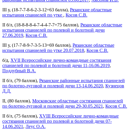
III у, (18-7-7-8-6-2-3-12=63 балла),
Рязанские областные
испытания спаниелей по утке
,
Косов С.В.
II б/л, (18-8-8-8-4-7-4-4-7-7=75 баллов),
Рязанские областные
испытания спаниелей по полевой и болотной дичи
27.06.2019
,
Косов С.В.
III у, (17-7-8-9-7-3-5-13=69 баллов),
Рязанские областные
испытания спаниелей по утке 20.07.2018
,
Косов С.В.
б/д,
XVII Всероссийские лично-командные состязания
спаниелей по полевой и болотной дичи 11-16.06.2019
,
Поддубный В.А.
II б/л, (79 баллов),
Рязанские районные испытания спаниелей
по болотно-луговой и полевой дичи 13-14.06.2020
,
Кузнецов
Д.Д.
II, (80 баллов),
Московские областные состязания спаниелей
по болотно-луговой и полевой дичи 29-30.05.2021
,
Косов С.В.
II б/л, (75 баллов),
XVIII Всероссийские лично-командные
состязания спаниелей по полевой и болотной дичи 07-
14.06.2021
,
Леус О.А.