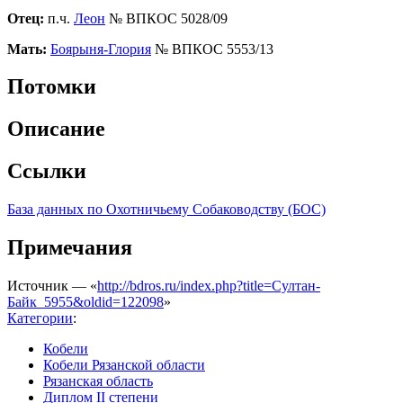
Отец:
п.ч.
Леон
№ ВПКОС 5028/09
Мать:
Боярыня-Глория
№ ВПКОС 5553/13
Потомки
Описание
Ссылки
База данных по Охотничьему Собаководству (БОС)
Примечания
Источник — «
http://bdros.ru/index.php?title=Султан-
Байк_5955&oldid=122098
»
Категории
:
Кобели
Кобели Рязанской области
Рязанская область
Диплом II степени