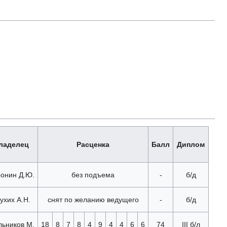
ладелец
Расценка
Балл
Диплом
онин Д.Ю.
без подъема
-
б/д
ухих А.Н.
снят по желанию ведущего
-
б/д
ьников М.
18
8
7
8
4
9
4
4
6
6
74
III б/л