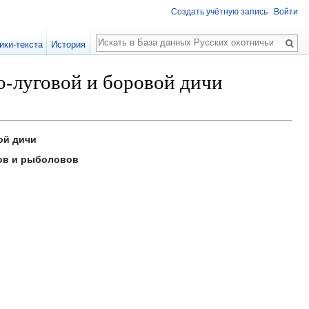
Создать учётную запись
Войти
Поиск
ики-текста
История
о-луговой и боровой дичи
ой дичи
ов и рыболовов