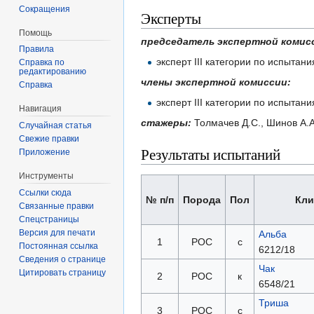
Сокращения
Эксперты
Помощь
председатель экспертной комис
Правила
эксперт III категории по испыта
Справка по
редактированию
члены экспертной комиссии:
Справка
эксперт III категории по испытан
Навигация
стажеры:
Толмачев Д.С., Шинов А.А
Случайная статья
Свежие правки
Результаты испытаний
Приложение
Инструменты
Ссылки сюда
№ п/п
Порода
Пол
Кли
Связанные правки
Спецстраницы
Версия для печати
Альба
1
РОС
с
Постоянная ссылка
6212/18
Сведения о странице
Чак
Цитировать страницу
2
РОС
к
6548/21
Триша
3
РОС
с