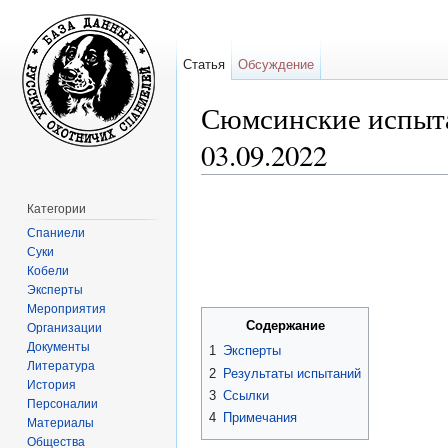
Статья
Обсуждение
Сюмсинские испыта
03.09.2022
Перейти к:
навигация
,
поиск
Категории
Спаниели
Суки
Кобели
Эксперты
Мероприятия
Содержание
Организации
Документы
1
Эксперты
Литература
2
Результаты испытаний
История
3
Ссылки
Персоналии
4
Примечания
Материалы
Общества