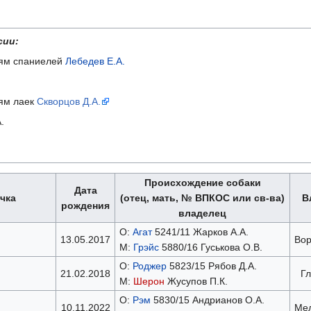
сии:
ниям спаниелей
Лебедев Е.А.
иям лаек
Скворцов Д.А.
.
Происхождение собаки
Дата
чка
(отец, мать, № ВПКОС или св-ва)
В
рождения
владелец
О:
Агат
5241/11 Жарков А.А.
13.05.2017
Вор
М:
Грэйс
5880/16 Гуськова О.В.
О:
Роджер
5823/15 Рябов Д.А.
21.02.2018
Гл
М:
Шерон
Жусупов П.К.
О:
Рэм
5830/15 Андрианов О.А.
10.11.2022
Мел