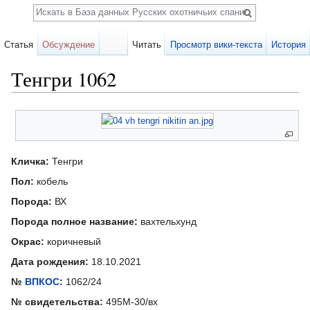
Поиск
Статья
Обсуждение
Читать
Просмотр вики-текста
История
Тенгри 1062
Перейти к:
навигация
,
поиск
Карточка
собаки
Кличка:
Тенгри
Пол:
кобель
Порода:
ВХ
Порода полное название:
вахтельхунд
Окрас:
коричневый
Дата рождения:
18.10.2021
№
ВПКОС
:
1062/24
№ свидетельства:
495М-30/вх