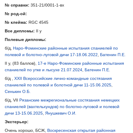
№ справки:
351-21/0001-1-вх
№ род-ой:
№ клейма:
RGC 4545
Все дипломы:
II у
Полевые дипломы:
б/д,
Наро-Фоминские районные испытания спаниелей по
полевой и болотно-луговой дичи 17-18.06.2022
,
Батенин П.Е.
II у, (83 баллов),
17-е Наро-Фоминские районные испытания
спаниелей по утке и лысухе 21.07.2024
,
Батенин П.Е.
б/д ,
XXII Всероссийские лично-командные состязания
спаниелей по полевой и болотной дичи 11-15.06.2025
,
Сенькин О.Б.
б/д, VII
Рязанские межрегиональные состязания немецких
спаниелей (вахтельхундов) по болотно-луговой и полевой
дичи 13-15.06.2025
,
Янушкевич О.И.
Экстерьер:
Очень хорошо, БСЖ,
Воскресенская открытая районная