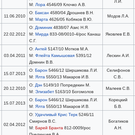
Л.И.
М:
Лора
4546/09 Клочко А.В.
О:
Баксан
4580/04 Дрошнев В.Н.
11.06.2010
Модов Л.А.
М:
Марта
4626/05 Кобяков В.Ю.
О:
Доминик
4838/07 Азис Н.Я.
22.02.2012
М:
Мирда
833-08/0010-4/рос Канаш
Яковлев Е.В.
С.Г.
О:
Антей
5147/10 Мотков М.А.
03.04.2011
М:
Флейта Камышовая
5391/12
Лескин А.И.
Домнин В.В.
О:
Барон
5466/12 Ширшикова Л.И.
Селифонов
15.07.2013
М:
Ялта
5550/13 Макаров И.В.
С.В..
О:
Дэн
5149/10 Попредекин М.
20.12.2010
Малеев С.В.
М:
Элизабет
5163/10 Богомолов
О:
Барон
5466/12 Ширшикова Л.И.
Корецкий
15.07.2013
М:
Ялта
5550/13 Макаров И.В.
Б.В.
О:
Удачливый Крис Терк
5246/11
Смирнов В.С.
Богатиков
02.04.2012
М:
Барей Бранта
812-0009/рос
А.Н.
Пчелинцев В.А.