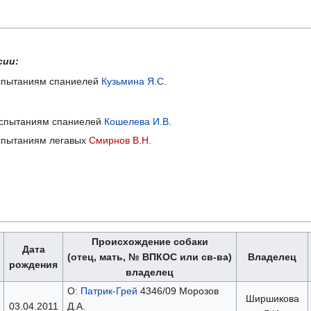
сии:
 испытаниям спаниелей
Кузьмина Я.С.
о испытаниям спаниелей
Кошелева И.В.
 испытаниям легавых
Смирнов В.Н.
Происхождение собаки
Дата
(отец, мать, № ВПКОС или св-ва)
Владелец
рождения
владелец
О:
Патрик-Грей
4346/09 Морозов
Ширшикова
03.04.2011
Д.А.