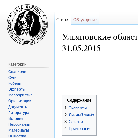
Статья
Обсуждение
Ульяновские област
31.05.2015
Перейти к:
навигация
,
поиск
Категории
Спаниели
Суки
Кобели
Эксперты
Мероприятия
Содержание
Организации
Документы
1
Эксперты
Литература
2
Личный зачёт
История
3
Ссылки
Персоналии
4
Примечания
Материалы
Общества