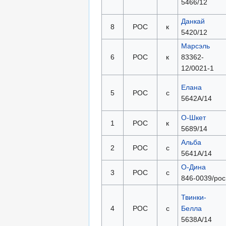
5466/12
Данкай
8
РОС
к
5420/12
Марсэль
6
РОС
к
83362-
12/0021-1
Елана
5
РОС
с
5642А/14
О-Шкет
1
РОС
к
5689/14
Альба
2
РОС
с
5641А/14
О-Дина
3
РОС
с
846-0039/рос
Твинки-
4
РОС
с
Белла
5638А/14