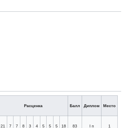
Расценка
Балл
Диплом
Место
21
7
7
8
3
4
5
5
5
18
83
I п
1