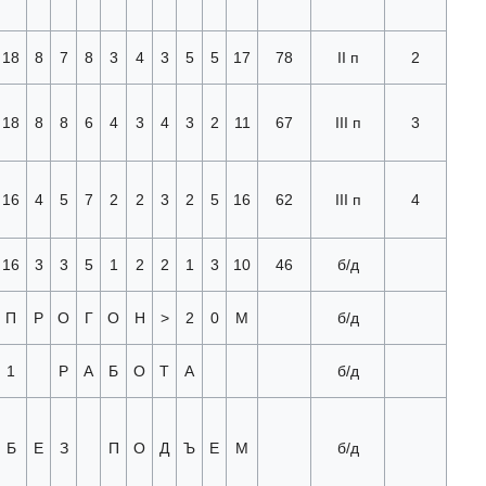
18
8
7
8
3
4
3
5
5
17
78
II п
2
18
8
8
6
4
3
4
3
2
11
67
III п
3
16
4
5
7
2
2
3
2
5
16
62
III п
4
16
3
3
5
1
2
2
1
3
10
46
б/д
П
Р
О
Г
О
Н
>
2
0
М
б/д
1
Р
А
Б
О
Т
А
б/д
Б
Е
З
П
О
Д
Ъ
Е
М
б/д