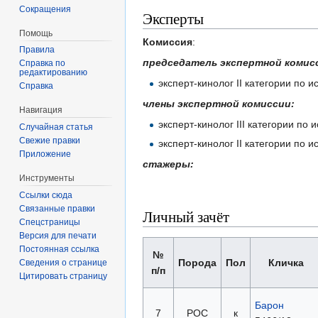
Сокращения
Эксперты
Помощь
Комиссия
:
Правила
председатель экспертной комис
Справка по
редактированию
эксперт-кинолог II категории по
Справка
члены экспертной комиссии:
Навигация
эксперт-кинолог III категории п
Случайная статья
Свежие правки
эксперт-кинолог II категории по
Приложение
стажеры:
Инструменты
Ссылки сюда
Связанные правки
Личный зачёт
Спецстраницы
Версия для печати
Постоянная ссылка
№
Порода
Пол
Кличка
Сведения о странице
п/п
Цитировать страницу
Барон
7
РОС
к