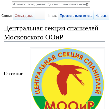
Поиск
Статья
Обсуждение
Читать
Просмотр вики-текста
История
Центральная секция спаниелей
Московского ООиР
Перейти к:
навигация
,
поиск
О секции