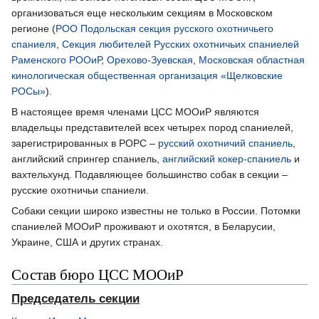
организоваться еще нескольким секциям в Московском
регионе (
РОО Подольская секция русского охотничьего
спаниеля
,
Секция любителей Русских охотничьих спаниелей
Раменского РООиР
,
Орехово-Зуевская
,
Московская областная
кинологическая общественная организация «Щелковские
РОСы»
).
В настоящее время членами ЦСС МООиР являются
владельцы представителей всех четырех пород спаниелей,
зарегистрированных в РОРС –
русский охотничий спаниель
,
английский спрингер спаниель,
английский кокер-спаниель
и
вахтельхунд. Подавляющее большинство собак в секции –
русские охотничьи спаниели.
Собаки секции широко известны не только в России. Потомки
спаниелей МООиР проживают и охотятся, в Беларусии,
Украине, США и других странах.
Состав бюро ЦСС МООиР
Председатель секции