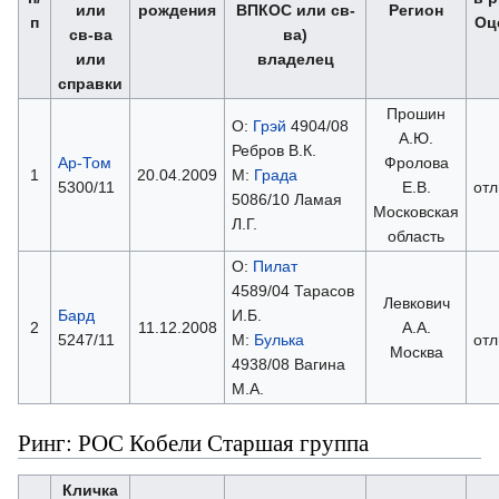
или
рождения
ВПКОС или св-
Регион
п
Оц
св-ва
ва)
или
владелец
справки
Прошин
О:
Грэй
4904/08
А.Ю.
Ребров В.К.
Ар-Том
Фролова
1
20.04.2009
М:
Града
5300/11
Е.В.
отл
5086/10 Ламая
Московская
Л.Г.
область
О:
Пилат
4589/04 Тарасов
Левкович
Бард
И.Б.
2
11.12.2008
А.А.
5247/11
М:
Булька
отл
Москва
4938/08 Вагина
М.А.
Ринг: РОС Кобели Старшая группа
Кличка