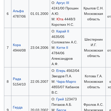
О:
Аргус III
4241/00 Прошин
Крылов С.Н.
Альфа
6
01.01.2000
А.Ю.
Московская
4787/06
о
М:
Юта
4448/3
область
Коротких Н.С.
О:
Карай II
4635/05
Шестернин
Соломатин А.С.
Кора
И.Г.
7
23.04.2006
М:
Кэтти II
4944/08
Московская
о
4784/06
область
Александров
А.Ф.
О:
Егерь
4562/04
Звездов П.А.
Котова Г.А.
Рада
8
22.05.2007
М:
Чара-Марго
Московская
5154/10
4855/07 Кабанов
область
х
В.С.
О:
Грей
123473
Пятаков А.Б.
Фролов А.С.
Герда
9
20.03.2002
М:
Бесси
Московская