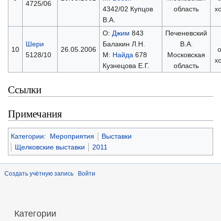
4725/06
4342/02 Купцов
область
х
В.А.
О:
Джим
843
Печеневский
Шери
Балакин Л.Н.
В.А.
10
26.05.2006
5128/10
М:
Найда
678
Московская
х
Кузнецова Е.Г.
область
Ссылки
Примечания
Категории
:
Мероприятия
Выставки
Щелковские выставки
2011
Создать учётную запись
Войти
Категории