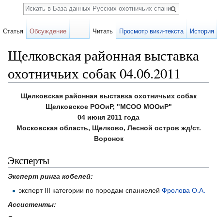
Поиск
Статья
Обсуждение
Читать
Просмотр вики-текста
История
Щелковская районная выставка
охотничьих собак 04.06.2011
Перейти к:
навигация
,
поиск
Щелковская районная выставка охотничьих собак
Щелковское РООиР, "МСОО МООиР"
04 июня 2011 года
Московская область, Щелково, Лесной остров жд/ст.
Воронок
Эксперты
Эксперт ринга кобелей:
эксперт III категории по породам спаниелей
Фролова О.А.
Ассистенты: