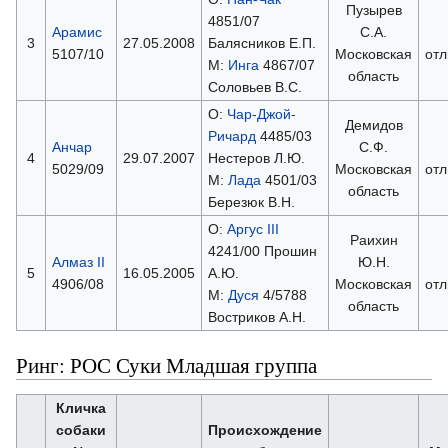
Пузырев
4851/07
Арамис
С.А.
3
27.05.2008
Балясников Е.П.
5107/10
Московская
отл
М:
Инга
4867/07
область
Соловьев В.С.
О:
Чар-Джой-
Демидов
Ричард
4485/03
Анчар
С.Ф.
4
29.07.2007
Нестеров Л.Ю.
5029/09
Московская
отл
М:
Лада
4501/03
область
Березюк В.Н.
О:
Аргус III
Раихин
4241/00 Прошин
Алмаз II
Ю.Н.
5
16.05.2005
А.Ю.
4906/08
Московская
отл
М:
Дуся
4/5788
область
Востриков А.Н.
Ринг: РОС Суки Младшая группа
Кличка
собаки
Происхождение