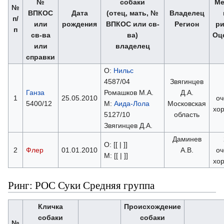
№
собаки
Ме
№
ВПКОС
Дата
(отец, мать, №
Владелец
п/
или
рождения
ВПКОС или св-
Регион
ри
п
св-ва
ва)
Оц
или
владелец
справки
О:
Нильс
4587/04
Звягинцев
Ганза
Ромашков М.А.
Д.А.
1
25.05.2010
оч
5400/12
М:
Аида-Лола
Московская
хо
5127/10
область
Звягинцев Д.А.
Даминев
О: [[ | ]]
2
Флер
01.01.2010
А.В.
оч
М: [[ | ]]
хо
Ринг: РОС Суки Средняя группа
Кличка
Происхождение
собаки
собаки
№