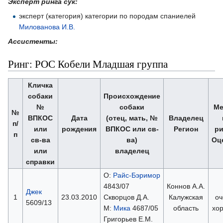
Эксперт ринга сук:
эксперт (категория) категории по породам спаниелей
Милованова И.В.
Ассистенты:
Ринг: РОС Кобели Младшая группа
Кличка
собаки
Происхождение
№
собаки
Ме
№
ВПКОС
Дата
(отец, мать, №
Владелец
п/
или
рождения
ВПКОС или св-
Регион
ри
п
св-ва
ва)
Оц
или
владелец
справки
О:
Райс-Бэримор
4843/07
Коннов А.А.
Джек
1
23.03.2010
Скворцов Д.А.
Калужская
оч
5609/13
М:
Мика
4687/05
область
хо
Григорьев Е.М.