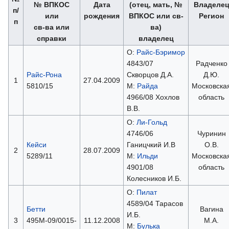
№ ВПКОС
Дата
(отец, мать, №
Владеле
п/
или
рождения
ВПКОС или св-
Регион
п
св-ва или
ва)
справки
владелец
О:
Райс-Бэримор
4843/07
Радченко
Райс-Рона
Скворцов Д.А.
Д.Ю.
1
27.04.2009
5810/15
М:
Райда
Московска
4966/08 Хохлов
область
В.В.
О:
Ли-Гольд
4746/06
Чуринин
Кейси
Ганицчкий И.В
О.В.
2
28.07.2009
5289/11
М:
Ильди
Московска
4901/08
область
Колесников И.Б.
О:
Пилат
4589/04 Тарасов
Бетти
Вагина
И.Б.
3
495М-09/0015-
11.12.2008
М.А.
М:
Булька