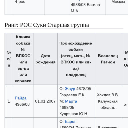
4-рос
Москва
4938/08 Вагина
М.А.
Ринг: РОС Суки Старшая группа
Кличка
собаки
Происхождение
№
собаки
№
М
ВПКОС
Дата
(отец, мать, №
Владелец
п/
в
или
рождения
ВПКОС или св-
Регион
п
О
св-ва
ва)
или
владелец
справки
О:
Жаур
4678/05
Гордеева Е.К.
Хохлов В.В.
Райда
1
01.01.2007
М:
Марта
Калужская
4966/08
о
4689/05
область
Кудряшов Ю.Н.
О:
Барон
4590/04 Потачин
Янушкевич