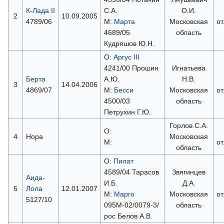
К-Лада II
С.А.
О.И.
2
10.09.2005
4789/06
М:
Марта
Московская
о
4689/05
область
Кудряшов Ю.Н.
О:
Аргус III
4241/00 Прошин
Игнатьева
Берта
А.Ю.
Н.В.
3
14.04.2006
4869/07
М:
Бесси
Московская
о
4500/03
область
Петрухин Г.Ю.
Горлов С.А.
О:
4
Нора
Московская
М:
о
область
О:
Пилат
4589/04 Тарасов
Звягинцев
Аида-
И.Б.
Д.А.
5
Лола
12.01.2007
М:
Марго
Московская
о
5127/10
095М-02/0079-3/
область
рос Белов А.В.