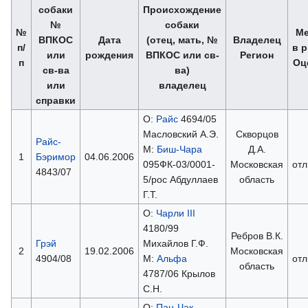
собаки
Происхождение
№
собаки
№
Ме
ВПКОС
Дата
(отец, мать, №
Владелец
п/
в р
или
рождения
ВПКОС или св-
Регион
п
Оц
св-ва
ва)
или
владелец
справки
О:
Райс
4694/05
Масловский А.Э.
Скворцов
Райс-
М:
Биш-Чара
Д.А.
1
Бэримор
04.06.2006
095ФК-03/0001-
Московская
отл
4843/07
5/рос Абдуллаев
область
Г.Т.
О:
Чарли III
4180/99
Ребров В.К.
Грэй
Михайлов Г.Ф.
2
19.02.2006
Московская
4904/08
М:
Альфа
отл
область
4787/06 Крылов
С.Н.
О:
Пан-Чак