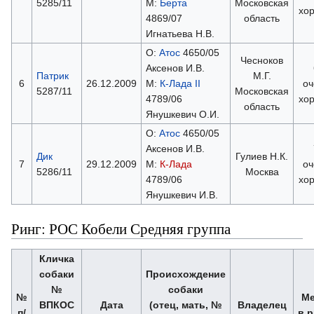
5285/11
М:
Берта
Московская
хо
4869/07
область
Игнатьева Н.В.
О:
Атос
4650/05
Чесноков
Аксенов И.В.
Патрик
М.Г.
6
26.12.2009
М:
К-Лада II
оч
5287/11
Московская
4789/06
хо
область
Янушкевич О.И.
О:
Атос
4650/05
Аксенов И.В.
Дик
Гулиев Н.К.
7
29.12.2009
М:
К-Лада
оч
5286/11
Москва
4789/06
хо
Янушкевич И.В.
Ринг: РОС Кобели Средняя группа
Кличка
собаки
Происхождение
№
собаки
№
Ме
ВПКОС
Дата
(отец, мать, №
Владелец
п/
в р