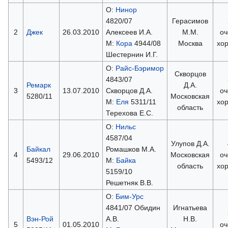
О:
Нинор
4820/07
Герасимов
2
Джек
26.03.2010
Алексеев И.А.
М.М.
оч
М:
Кора
4944/08
Москва
хо
Шестернин И.Г.
О:
Райс-Бэримор
Скворцов
4843/07
Ремарк
Д.А.
3
13.07.2010
Скворцов Д.А.
оч
5280/11
Московская
М:
Еля
5311/11
хо
область
Терехова Е.С.
О:
Нильс
4587/04
Улупов Д.А.
Байкал
Ромашков М.А.
4
29.06.2010
Московская
оч
5493/12
М:
Байка
область
хо
5159/10
Решетняк В.В.
О:
Бим-Урс
4841/07 Обидин
Игнатьева
Вэн-Рой
А.В.
Н.В.
5
01.05.2010
оч