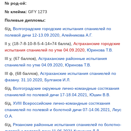
№ род-ой:
№ клейма:
GFY 1273
Полевые дипломы:
б/д,
Волгоградские городские испытания спаниелей по
полевой дичи 12-13.09.2020
,
Алейникова А.Г.
II у, (18-7-8-10-8-5-4-14=74 балла),
Астраханские городские
испытания спаниелей по утке 04.09.2020
,
Юринова Т.В.
III у, (67 баллов),
Астраханские районные испытания
спаниелей по утке 04.09.2020
,
Юринова Т.В.
III ф, (68 баллов),
Астраханские испытания спаниелей по
фазану. 31.10.2020
,
Булгаков И.Л.
б/д,
Волгоградские окружные лично-командные состязания
спаниелей по полевой дичи 17-18.04.2021
,
Юшин В.В.
б/д,
XVIII Всероссийские лично-командные состязания
спаниелей по полевой и болотной дичи 07-14.06.2021
,
Леус
О.А.
б/д,
Рязанские районные испытания спаниелей по болотно-
луговой и полевой дичи 11.06.2021
Кузнецов Д.Д.