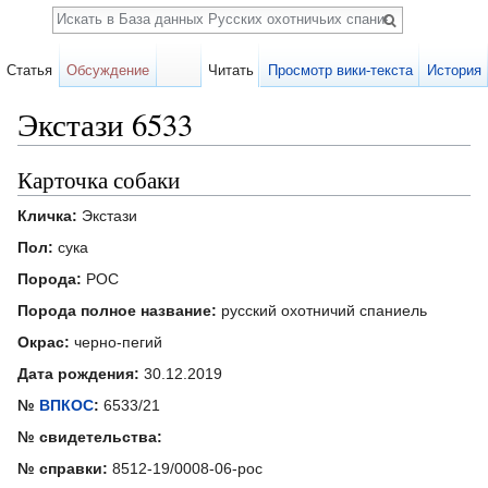
Поиск
Статья
Обсуждение
Читать
Просмотр вики-текста
История
Экстази 6533
Перейти к:
навигация
,
поиск
Карточка собаки
Кличка:
Экстази
Пол:
сука
Порода:
РОС
Порода полное название:
русский охотничий спаниель
Окрас:
черно-пегий
Дата рождения:
30.12.2019
№
ВПКОС
:
6533/21
№ свидетельства:
№ справки:
8512-19/0008-06-рос