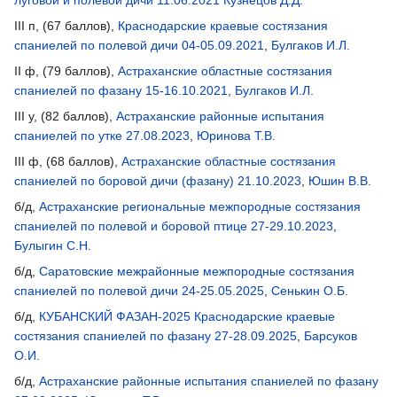
III п, (67 баллов),
Краснодарские краевые состязания
спаниелей по полевой дичи 04-05.09.2021
,
Булгаков И.Л.
II ф, (79 баллов),
Астраханские областные состязания
спаниелей по фазану 15-16.10.2021
,
Булгаков И.Л.
III у, (82 баллов),
Астраханские районные испытания
спаниелей по утке 27.08.2023
,
Юринова Т.В.
III ф, (68 баллов),
Астраханские областные состязания
спаниелей по боровой дичи (фазану) 21.10.2023
,
Юшин В.В.
б/д,
Астраханские региональные межпородные состязания
спаниелей по полевой и боровой птице 27-29.10.2023
,
Булыгин С.Н.
б/д,
Саратовские межрайонные межпородные состязания
спаниелей по полевой дичи 24-25.05.2025
,
Сенькин О.Б.
б/д,
КУБАНСКИЙ ФАЗАН-2025 Краснодарские краевые
состязания спаниелей по фазану 27-28.09.2025
,
Барсуков
О.И.
б/д,
Астраханские районные испытания спаниелей по фазану