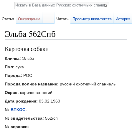
Поиск
Статья
Обсуждение
Читать
Просмотр вики-текста
История
Эльба 562Спб
Перейти к:
навигация
,
поиск
Карточка собаки
Кличка:
Эльба
Пол:
сука
Порода:
РОС
Порода полное название:
русский охотничий спаниель
Окрас:
коричнево-пегий
Дата рождения:
03.02.1960
№
ВПКОС
:
№ свидетельства:
562/сп
№ справки: