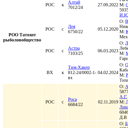
Алтай
РОС
к
27.09.2022
М:
7012/24
593
И.Ю
О:
В
Лея
Ник
РОС
с
05.12.2020
6750/22
М:
РОО Татохот
Мех
рыболовобщество
О:
Л
Астра
Лебе
РОС
с
06.03.2023
7103/25
М:
Гари
О:
О
Тим-Хакер
Каба
ВХ
к
812-24/0002-1-
04.02.2024
М:
вх
Тих
О:
А
587
А.Г.
Роса
РОС
с
02.11.2019
М:
Д
6684/22
Лик
6046
Д.В
О:
Б