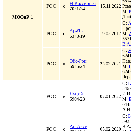
6694
Н-Кассиопея
РОС
с
15.11.2022
Ром
7021/24
М:
Р
Дро
МООиР-1
О:
А
Про
Ар-Яла
РОС
с
19.02.2017
М:
6348/19
557
В.А
О:
Ж
6241
Эйс-Рон
Пав
РОС
к
25.02.2021
6946/24
М:
6242
Чер
О:
К
546
Луций
И.И
РОС
к
07.01.2022
6904/23
М:
644
А.И
О:
Б
592
Ар-Акси
В.А
РОС
с
05.02.2020