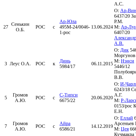
А.С.
О:
Ар-Вин
6437/20 З
Ар-Юла
Р.М.
Сенькин
27
РОС
с
495М-24/0046-
13.06.2024
М:
Ар-Лу
О.Б.
1-рос
6407/20
Александ
А.В.
О:
Дик
546
Моргунов
Динь
М:
Нэнси
3
Леус О.А.
РОС
к
06.11.2015
5984/17
5446/12
Полубояр
В.В.
О:
И-Чарл
6243/18 С
Громов
С-Типси
А.Г.
5
РОС
с
20.06.2020
А.Ю.
6675/22
М:
Р-Ларс
0153/рос 
Е.Н.
О:
Еллай
6
Громов
Айра
Арсеньев 
7
РОС
с
14.12.2019
А.Ю.
6586/21
М:
Цея
666
Кучмакра 