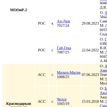
6046
Д.В.
МООиР-2
О:
А
5842
Ар-Дюк
Сам
РОС
к
29.08.2023
7027/24
М:
6019
Сид
О:
Г
6380
Гай-Гека
В.И
РОС
с
22.04.2022
7087/25
М:
604
А.М
О:
А
Ами
Мальта-Магри
АСС
с
07.06.2023
Тем
1068/25
М:
Мол
О:
Б
Акс
Аки
Челси
АСС
с
15.03.2018
М:
Краснодаркая
1045/19
Син