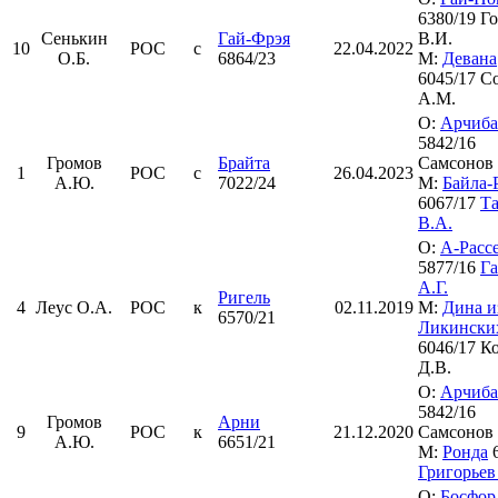
6380/19 Г
Сенькин
Гай-Фрэя
В.И.
10
РОС
с
22.04.2022
О.Б.
6864/23
М:
Девана
6045/17 С
А.М.
О:
Арчиба
5842/16
Громов
Брайта
Самсонов 
1
РОС
с
26.04.2023
А.Ю.
7022/24
М:
Байла-
6067/17
Т
В.А.
О:
А-Расс
5877/16
Г
А.Г.
Ригель
4
Леус О.А.
РОС
к
02.11.2019
М:
Дина и
6570/21
Ликински
6046/17 К
Д.В.
О:
Арчиба
5842/16
Громов
Арни
9
РОС
к
21.12.2020
Самсонов 
А.Ю.
6651/21
М:
Ронда
6
Григорьев
О:
Босфор