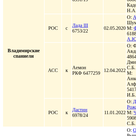
Кад
Н.А
О:
А
Шум
Лада III
РОС
с
02.05.2020
М:
6753/22
618
А.Ю
О: 
Владимирские
Авд
спаниели
486
Дми
Аемон
С.Б.
АСС
к
12.04.2022
РКФ 6477259
М:
Анк
Алф
541
И.Б.
О:
Д
Рож
Дастин
РОС
к
11.01.2022
М:
6978/24
590
С.Б.
О:
О
Рыч