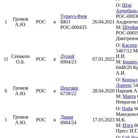
О:
Шэр
Арчибаль
Турмуз-Фим
РОС-0003
Громов
1
РОС
к
БКО
26.04.2021
Андрончи
А.Ю.
РОС-000435
М:
Штефа
РОС-0001
Дмитренок
О:
Каспер
5467/12 М
Сенькин
Луций
И.И.
11
РОС
к
07.01.2022
О.Б.
6904/23
М:
Бишеп-
6448/20 К
А.И.
О:
Конрад
Лоренц
54
Громов
Центавр
6
РОС
к
28.04.2020
Паршев А
А.Ю.
6739/22
М:
Марта
Некрасов 
О:
Найк
66
Македонс
Громов
Джим
1
РОС
к
17.05.2023
М.К.
А.Ю.
6984/24
М:
Илга
66
Пресс И.Г.
О:
Гай-Но