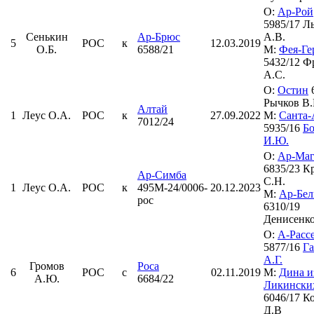
О:
Ар-Рой
5985/17 Л
Сенькин
Ар-Брюс
А.В.
5
РОС
к
12.03.2019
О.Б.
6588/21
М:
Фея-Ге
5432/12 Ф
А.С.
О:
Остин
6
Рычков В.
Алтай
1
Леус О.А.
РОС
к
27.09.2022
М:
Санта-
7012/24
5935/16
Бо
И.Ю.
О:
Ар-Маг
6835/23 К
Ар-Симба
С.Н.
1
Леус О.А.
РОС
к
495М-24/0006-
20.12.2023
М:
Ар-Бел
рос
6310/19
Денисенко
О:
А-Расс
5877/16
Г
А.Г.
Громов
Роса
6
РОС
с
02.11.2019
М:
Дина и
А.Ю.
6684/22
Ликински
6046/17 К
Д.В