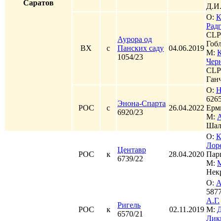
Саратов
Д.И
О:
К
Рад
CLP
Аурора од
Гоб
ВХ
с
Панских саду
04.06.2019
М:
К
1054/23
Чер
CLP
Ган
О:
Н
6265
Энона-Спарта
РОС
с
26.04.2022
Ерм
6920/23
М:
Шал
О:
К
Лор
Центавр
РОС
к
28.04.2020
Пар
6739/22
М:
Нек
О:
А
587
А.Г.
Ригель
РОС
к
02.11.2019
М:
Д
6570/21
Лик