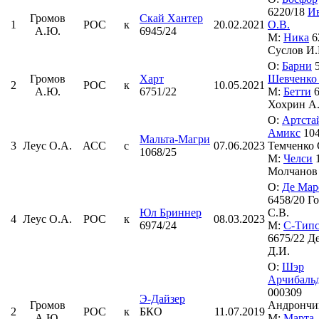
6220/18
И
Громов
Скай Хантер
1
РОС
к
20.02.2021
О.В.
А.Ю.
6945/24
М:
Ника
6
Суслов И.
О:
Барни
5
Громов
Харт
Шевченко
2
РОС
к
10.05.2021
А.Ю.
6751/22
М:
Бетти
6
Хохрин А
О:
Артста
Амикс
104
Мальта-Магри
3
Леус О.А.
АСС
с
07.06.2023
Темченко 
1068/25
М:
Челси
1
Молчанов 
О:
Де Мар
6458/20 Г
Юл Бриннер
С.В.
4
Леус О.А.
РОС
к
08.03.2023
6974/24
М:
С-Тип
6675/22 Д
Д.И.
О:
Шэр
Арчибаль
000309
Э-Дайзер
Громов
Андрончи
2
РОС
к
БКО
11.07.2019
А.Ю.
М:
Марта