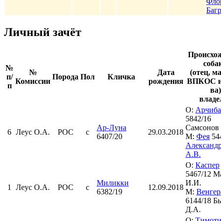
Фло
Баг
Личный зачёт
Происхо
соба
№
№
Дата
(отец, м
п/
Порода
Пол
Кличка
Комиссии
рождения
ВПКОС и
п
ва)
владе
О:
Арчиба
5842/16
Ар-Луна
Самсонов 
6
Леус О.А.
РОС
с
29.03.2018
6407/20
М:
Фея
54
Александ
А.В.
О:
Каспер
5467/12 М
Миликки
И.И.
1
Леус О.А.
РОС
с
12.09.2018
6382/19
М:
Венгер
6144/18 Б
Д.А.
О:
Тимоти