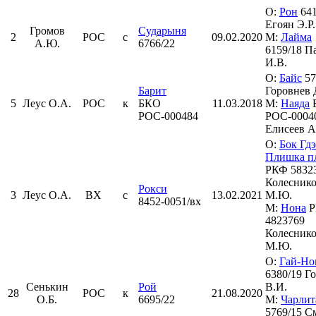
О:
Рон
641
Егоян Э.Р.
Громов
Сударыня
2
РОС
с
09.02.2020
М:
Лайма
А.Ю.
6766/22
6159/18 П
И.В.
О:
Байс
57
Барит
Горовнев 
5
Леус О.А.
РОС
к
БКО
11.03.2018
М:
Наяда
РОС-000484
РОС-0004
Елисеев А
О:
Бок Гдз
Плишка п
РКФ 5832
Колесник
Рокси
3
Леус О.А.
ВХ
с
13.02.2021
М.Ю.
8452-0051/вх
М:
Нона
Р
4823769
Колесник
М.Ю.
О:
Гай-Но
6380/19 Г
Сенькин
Рой
В.И.
28
РОС
к
21.08.2020
О.Б.
6695/22
М:
Чарлит
5769/15 С