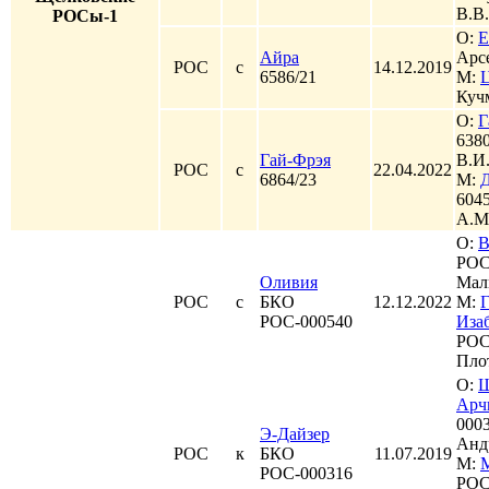
В.В.
РОСы-1
О:
Е
Айра
Арс
РОС
с
14.12.2019
6586/21
М:
Кучм
О:
Г
6380
Гай-Фрэя
В.И
РОС
с
22.04.2022
6864/23
М:
604
А.М
О:
В
РОС
Оливия
Мал
РОС
с
БКО
12.12.2022
М:
Г
РОС-000540
Иза
РОС
Пло
О:
Арч
000
Э-Дайзер
Анд
РОС
к
БКО
11.07.2019
М:
РОС-000316
РОС