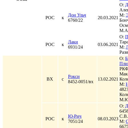
О:
Д
Але
Дон Ульч
М:
РОС
к
20.03.2021
6760/22
Бон
Осм
М.А
О:
П
Лаки
Тара
РОС
к
03.06.2021
6931/24
М:
Рази
О:
Б
Пли
РКФ
Мак
Рокси
ВХ
с
13.02.2021
Кол
8452-0051/вх
М:
482
Кол
М.Ю
О:
Д
645
Ю-Рич
С.В.
РОС
к
08.03.2023
7051/24
М:
667