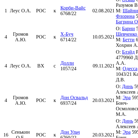
Разумов В
Корби-Вайс
1
Леус О.А.
РОС
к
02.08.2021
М:
Шайни
6768/22
Флорина
5
Багрина О
О:
Барни
5
Громов
Х-Буч
Шевченко
4
РОС
к
10.05.2021
А.Ю.
6714/22
М:
Бетти
6
Хохрин А
О:
Блэйд
4779960 Д
Долли
А.А.
4
Леус О.А.
ВХ
с
09.11.2021
1057/24
М:
Одесса
1043/21 К
Д.В.
О:
Динь
59
Алексеев 
Громов
Дон Освальд
М:
Эра
595
4
РОС
к
20.03.2021
А.Ю.
6937/24
Бонч-
Осмоловс
М.А.
О:
Динь
59
Алексеев 
Сенькин
Дон Ульч
М:
Эра
595
16
РОС
к
20.03.2021
О.Б.
6760/22
Бонч-