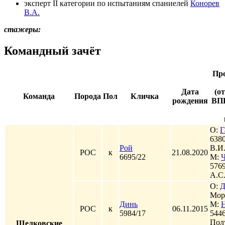
эксперт II категории по испытаниям спаниелей
Конорев
В.А.
стажеры:
Командный зачёт
Пр
Дата
(о
Команда
Порода
Пол
Кличка
рождения
ВПК
О:
Г
6380
Рой
В.И
РОС
к
21.08.2020
6695/22
М:
Ч
576
А.С
О:
Д
Мор
Динь
М:
РОС
к
06.11.2015
5984/17
5446
Пол
Щелковские