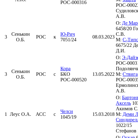
РОС-000316
РОС-0002
Судиловс
А.В.
О:
Де Мар
6458/20 Г
Сенькин
Ю-Рич
С.В.
3
РОС
к
08.03.2023
О.Б.
7051/24
М:
С-Тип
6675/22 Д
Д.И.
О:
Э-Дайз
РОС-0003
Кора
Подолянчи
Сенькин
3
РОС
с
БКО
13.05.2022
М:
Ствига
О.Б.
РОС-000520
РОС-0003
Ермолинс
А.В.
О:
Бартон
Аксель
10
Акимов С
Челси
1
Леус О.А.
АСС
с
15.03.2018
М:
Деми 
1045/19
Синдирел
1022/15
Стефанов 
О:
Оскар
6