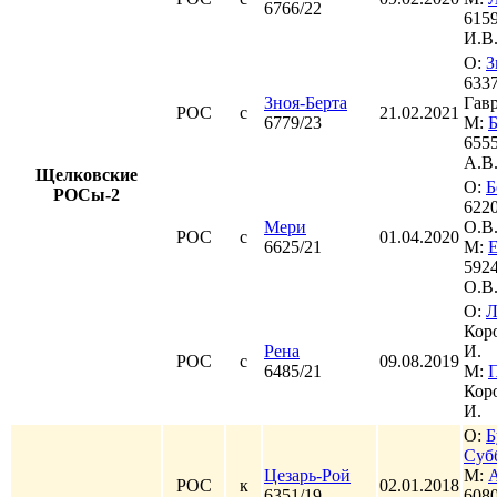
6766/22
615
И.В
О:
З
6337
Зноя-Берта
Гав
РОС
с
21.02.2021
6779/23
М:
6555
А.В
Щелковские
О:
Б
РОСы-2
622
Мери
О.В
РОС
с
01.04.2020
6625/21
М:
592
О.В
О:
Л
Кор
Рена
И.
РОС
с
09.08.2019
6485/21
М:
Кор
И.
О:
Б
Суб
Цезарь-Рой
М:
РОС
к
02.01.2018
6351/19
6080