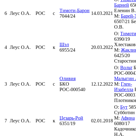
Барней
65
Тимоти-Барон
Еленин В.
6
Леус О.А.
РОС
с
14.03.2021
7044/24
М:
Барей-
6507/21 Б
О.В.
О:
Тимоти
6390/19
Шэл
Хлестаков
4
Леус О.А.
РОС
к
20.03.2022
6955/24
М:
Жакли
6425/20
Старостин
О:
Вольт
Б
РОС-0004
Оливия
Малыгин 
3
Леус О.А.
РОС
с
БКО
12.12.2022
М:
Глен-
РОС-000540
Изабелла
РОС-0003
Плотников
О:
Бут
585
Субботин 
Цезарь-Рой
М:
Афина
7
Леус О.А.
РОС
к
02.01.2018
6351/19
6080/17
Кадочник
Н.А.