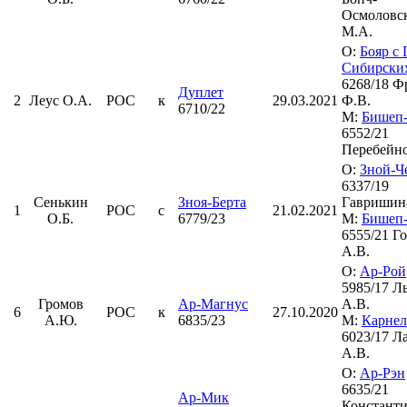
Осмоловс
М.А.
О:
Бояр с
Сибирски
6268/18 Ф
Дуплет
2
Леус О.А.
РОС
к
29.03.2021
Ф.В.
6710/22
М:
Бишеп
6552/21
Перебейно
О:
Зной-Ч
6337/19
Сенькин
Зноя-Берта
Гавришина
1
РОС
с
21.02.2021
О.Б.
6779/23
М:
Бишеп-
6555/21 Г
А.В.
О:
Ар-Рой
5985/17 Л
Громов
Ар-Магнус
А.В.
6
РОС
к
27.10.2020
А.Ю.
6835/23
М:
Карнел
6023/17 Л
А.В.
О:
Ар-Рэн
6635/21
Ар-Мик
Констант