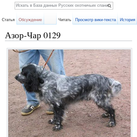
Поиск
Статья
Обсуждение
Читать
Просмотр вики-текста
История
Азор-Чар 0129
Перейти к:
навигация
,
поиск
Карточка
собаки