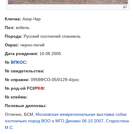
Кличка:
Азор-Чар
Пол:
кобель
Порода:
Русский охотничий спаниель
Окрас:
черно-пегий
Дата рождения:
10.08.2005
№
ВПКОС
:
№ свидетельства:
№ справки:
095ВФСО-05/0129-4/рос
№ род-ой FCI/
РКФ
:
№ клейма:
Полевые дипломы:
Отлично, БСМ,
Московская межрегиональная выставка собак
охотничьих пород ВОО и МГО Динамо 06.10.2007
,
Старостина
М.С.