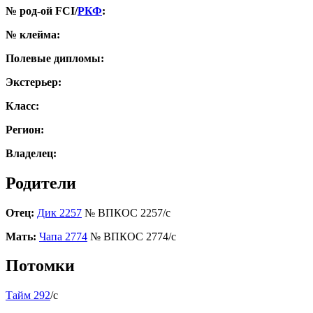
№ род-ой FCI/
РКФ
:
№ клейма:
Полевые дипломы:
Экстерьер:
Класс:
Регион:
Владелец:
Родители
Отец:
Дик 2257
№ ВПКОС 2257/с
Мать:
Чапа 2774
№ ВПКОС 2774/с
Потомки
Тайм 292
/с