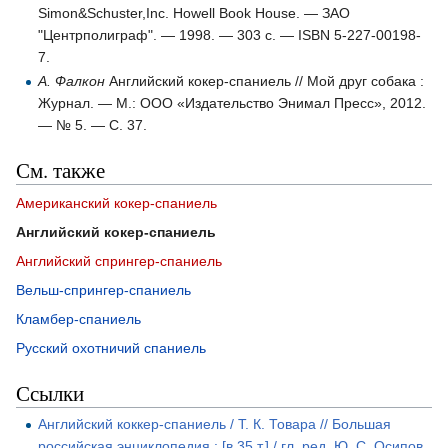
Simon&Schuster,Inc. Howell Book House. — ЗАО
"Центрполиграф". — 1998. — 303 с. — ISBN 5-227-00198-
7.
А. Фалкон
Английский кокер-спаниель // Мой друг собака :
Журнал. — М.: ООО «Издательство Энимал Пресс», 2012.
— № 5. — С. 37.
См. также
Американский кокер-спаниель
Английский кокер-спаниель
Английский спрингер-спаниель
Вельш-спрингер-спаниель
Кламбер-спаниель
Русский охотничий спаниель
Ссылки
Английский коккер-спаниель / Т. К. Товара // Большая
российская энциклопедия : [в 35 т.] / гл. ред. Ю. С. Осипов.