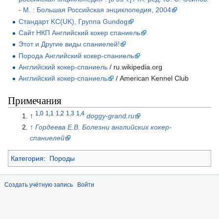
- М. : Большая Российская энциклопедия, 2004
Стандарт KC(UK), Группа Gundog
Сайт НКП Английский кокер спаниель
Этот и Другие виды спаниелей!
Порода Английский кокер-спаниель
Английский кокер-спаниель
/ ru.wikipedia.org
Английский кокер-спаниель
/ American Kennel Club
Примечания
1,0
1,1
1,2
1,3
1,4
↑
doggy-grand.ru
↑
Гордеева Е.В. Болезни английских кокер-
спаниелей
Категория
:
Породы
Создать учётную запись
Войти