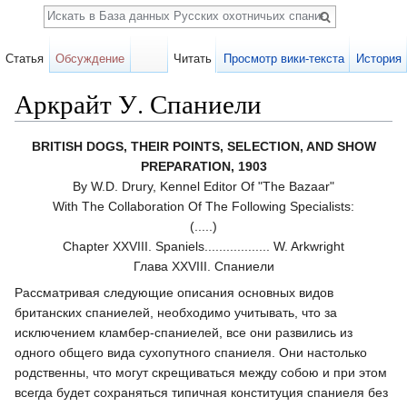
Поиск
Статья
Обсуждение
Читать
Просмотр вики-текста
История
Аркрайт У. Спаниели
Перейти к:
навигация
,
поиск
BRITISH DOGS, THEIR POINTS, SELECTION, AND SHOW
PREPARATION, 1903
By W.D. Drury, Kennel Editor Of "The Bazaar"
With The Collaboration Of The Following Specialists:
(.....)
Chapter XXVIII. Spaniels.................. W. Arkwright
Глава XXVIII. Спаниели
Рассматривая следующие описания основных видов
британских спаниелей, необходимо учитывать, что за
исключением кламбер-спаниелей, все они развились из
одного общего вида сухопутного спаниеля. Они настолько
родственны, что могут скрещиваться между собою и при этом
всегда будет сохраняться типичная конституция спаниеля без