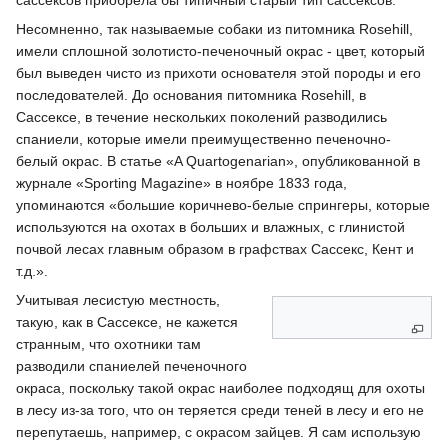
сассексов приобрела бы типичный старый тип сассексов.
Несомненно, так называемые собаки из питомника Rosehill,
имели сплошной золотисто-печеночный окрас - цвет, который
был выведен чисто из прихоти основателя этой породы и его
последователей. До основания питомника Rosehill, в
Сассексе, в течение нескольких поколений разводились
спаниели, которые имели преимущественно печеночно-
белый окрас. В статье «A Quartogenarian», опубликованной в
журнале «Sporting Magazine» в ноябре 1833 года,
упоминаются «большие коричнево-белые спрингеры, которые
используются на охотах в больших и влажных, с глинистой
почвой лесах главным образом в графствах Сассекс, Кент и
т.д.».
Учитывая лесистую местность,
такую, как в Сассексе, не кажется
странным, что охотники там
разводили спаниелей печеночного
окраса, поскольку такой окрас наиболее подходящ для охоты
в лесу из-за того, что он теряется среди теней в лесу и его не
перепутаешь, например, с окрасом зайцев. Я сам использую