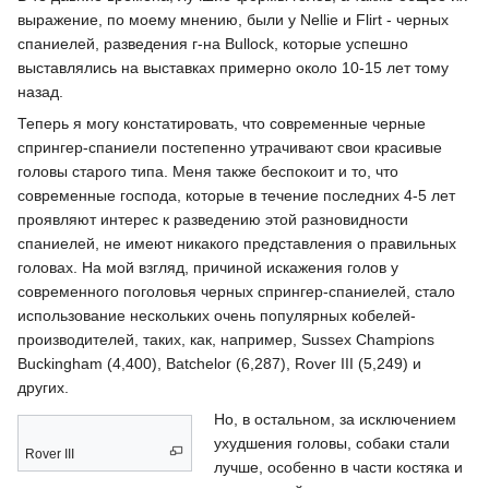
выражение, по моему мнению, были у Nellie и Flirt - черных
спаниелей, разведения г-на Bullock, которые успешно
выставлялись на выставках примерно около 10-15 лет тому
назад.
Теперь я могу констатировать, что современные черные
спрингер-спаниели постепенно утрачивают свои красивые
головы старого типа. Меня также беспокоит и то, что
современные господа, которые в течение последних 4-5 лет
проявляют интерес к разведению этой разновидности
спаниелей, не имеют никакого представления о правильных
головах. На мой взгляд, причиной искажения голов у
современного поголовья черных спрингер-спаниелей, стало
использование нескольких очень популярных кобелей-
производителей, таких, как, например, Sussex Champions
Buckingham (4,400), Batchelor (6,287), Rover III (5,249) и
других.
Но, в остальном, за исключением
ухудшения головы, собаки стали
Rover III
лучше, особенно в части костяка и