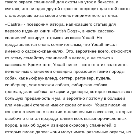
такого окраса спаниелей для охоты на уток и бекасов, и
считаю, что ни один другой окрас не подходит для этой охоты
столь хорошо из-за своего очень неприметного оттенка.
«Castra» - псевдоним автора, написавшего статью для
первого издания книги «British Dogs», в части сассекс-
спаниелей цитирует отрывок из книги Youatt. Но
представляется очень сомнительным, что Youatt писал
именно о сассекс-спаниелях. Это, вероятнее всего, относится
ко всему семейству спаниелей в целом, а не только к
сассексам. Кроме того, Youatt пишет: «что от этих золотисто-
печеночных спаниелей очевидно произошли такие породы
собак, как ньюфаундленд, сеттер, ретривер, пудель,
сенбернар, эскимосская собака, сибирская собака,
гренландская собака, овчарки и дроверы, которые выказывают
большую преданность и ум, и вероятно поэтому в большей
или меньшей степени имеют крови от них». Youatt писал не
конкретно именно о золотисто-печеночных сассексах, которых
ошибочно считал прародителями всех вышеперечисленных
пород, а как об одном из видов окрасов у спаниелей, о
которых писал далее: «они могут иметь различные окрасы, но