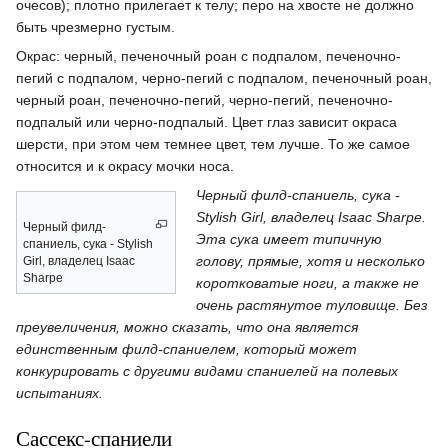
очесов); плотно прилегает к телу; перо на хвосте не должно
быть чрезмерно густым.
Окрас: черный, печеночный роан с подпалом, печеночно-
пегий с подпалом, черно-пегий с подпалом, печеночный роан,
черный роан, печеночно-пегий, черно-пегий, печеночно-
подпалый или черно-подпалый. Цвет глаз зависит окраса
шерсти, при этом чем темнее цвет, тем лучше. То же самое
относится и к окрасу мочки носа.
Черный филд-спаниель, сука -
Stylish Girl, владелец Isaac Sharpe.
Черный филд-
Эта сука имеет типичную
спаниель, сука - Stylish
голову, прямые, хотя и несколько
Girl, владелец Isaac
Sharpe
коротковатые ноги, а также не
очень растянутое туловище. Без
преувеличения, можно сказать, что она является
единственным филд-спаниелем, который может
конкурировать с другими видами спаниелей на полевых
испытаниях.
Сассекс-спаниели