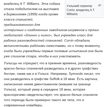
владелец A.T. Williams. Эта собака
Уэльский спрингер
стала победителем на выставке
Corrin, владелец A.T.
в Бирмингеме (1899) когда кроме
Williams
класса спаниелей,
предназначенного для
истеричных и озабоченных заводчиков-шоуменов и прочих
любителей «длинно и низко», был учрежден класс для
рабочих разновидностей спаниелей. Corrin обладала
великолепными рабочими качествами, но к тому моменту,
когда были учреждены первые полевые испытания она была
уже слишком стара, чтобы в них участвовать.
Уэльсцы не отрицают, что в прежние времена, разновидность
красно-белых спаниелей разводилась и в других графствах
Англии, также как и в Уэльсе. Например, Symonds писал, что
они разводились в графстве Suffolk в 18 веке. Есть картина,
написанная неким джентльменом (жившим на границе
Уэльса), который умер в середине 18 века, которая
красноречиво свидетельствует, что красно-белые спаниели
того периода были примерно такого же типа, что и
современные кламберы.