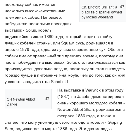
поскольку сейчас имеется
Ch. Bridford Brilliant, a
несколько высококачественных
black field spaniel owned
племенных собак. Например,
by Moses Woolland
победители нескольких последних
выставок - Solus, кобель,
родившийся в июле 1880 года, который входит в тройку
лучших кобелей страны, или Squaw, сука, родившаяся в
апреле 1879 года, одна из лучших современных сук. Обе эти
собаки имеют правильный тип прежних времен, поэтому они
часто побеждают на выставках. Solus стал использоваться как
производитель довольно поздно, поскольку он стал выглядеть
гораздо лучше в питомнике г-на Royle, чем до того, как он жил
у своего заводчика г-на Schofield.
На выставке в Warwick в этом году
(1887) г-н Jacobs демонстрировал
CH Newton Abbot
очень хорошего молодого кобеля -
Darkie
Newton Abbot Shah, родившегося в
феврале 1886 года, а также я
считаю, что могу упомянуть свого молодого кобеля - Gipping
Sam, родившегося в марте 1886 года. Эти два молодых