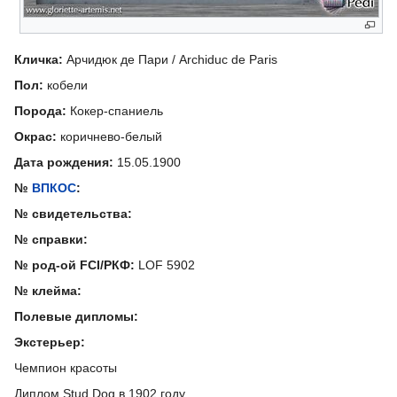
Кличка:
Арчидюк де Пари / Archiduc de Paris
Пол:
кобели
Порода:
Кокер-спаниель
Окрас:
коричнево-белый
Дата рождения:
15.05.1900
№
ВПКОС
:
№ свидетельства:
№ справки:
№ род-ой FCI/РКФ:
LOF 5902
№ клейма:
Полевые дипломы:
Экстерьер:
Чемпион красоты
Диплом Stud Dog в 1902 году