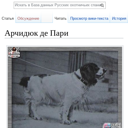
Поиск
Статья
Обсуждение
Читать
Просмотр вики-текста
История
Арчидюк де Пари
Перейти к:
навигация
,
поиск
Карточка
собаки