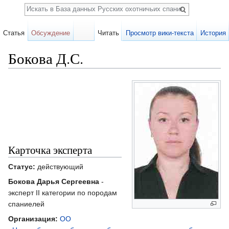
Поиск
Статья
Обсуждение
Читать
Просмотр вики-текста
История
Бокова Д.С.
Перейти к:
навигация
,
поиск
Карточка эксперта
Статус:
действующий
Бокова Дарья Сергеевна
-
эксперт II категории по породам
спаниелей
Организация:
ОО