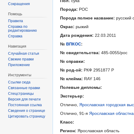
Пол:
сука
Сокращения
Порода:
РОС
Помощь
Порода полное название:
русский 
Правила
Окрас:
рыжий
Справка по
редактированию
Дата рождения:
22.03.2011
Справка
№
ВПКОС
:
Навигация
№ свидетельства:
485-0055/рос
Случайная статья
Свежие правки
№ справки:
Приложение
№ род-ой:
РКФ 2951877 Р
Инструменты
№ клейма:
RAY 146
Ссылки сюда
Полевые дипломы:
Связанные правки
Спецстраницы
Экстерьер:
Версия для печати
Отлично,
Ярославская городская выс
Постоянная ссылка
Сведения о странице
Отлично, 91-я
Ярославская областна
Цитировать страницу
Класс:
Регион:
Ярославская область