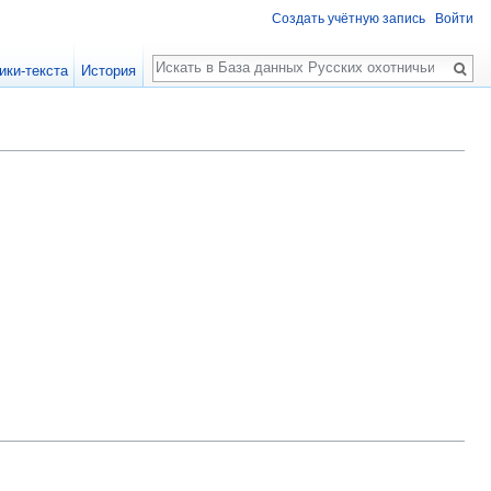
Создать учётную запись
Войти
Поиск
ики-текста
История