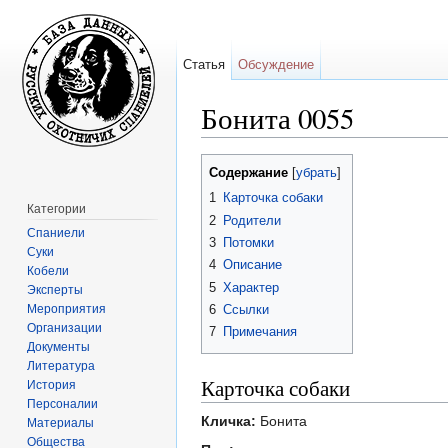
Статья
Обсуждение
Бонита 0055
Перейти к:
навигация
,
поиск
Содержание
[
убрать
]
1
Карточка собаки
Категории
2
Родители
Спаниели
3
Потомки
Суки
4
Описание
Кобели
5
Характер
Эксперты
Мероприятия
6
Ссылки
Организации
7
Примечания
Документы
Литература
Карточка собаки
История
Персоналии
Кличка:
Бонита
Материалы
Общества