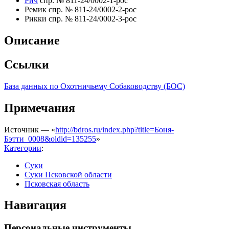
Рич
спр. № 811-24/0002-1-рос
Ремик спр. № 811-24/0002-2-рос
Рикки спр. № 811-24/0002-3-рос
Описание
Ссылки
База данных по Охотничьему Собаководству (БОС)
Примечания
Источник — «
http://bdros.ru/index.php?title=Боня-
Бэтти_0008&oldid=135255
»
Категории
:
Суки
Суки Псковской области
Псковская область
Навигация
Персональные инструменты