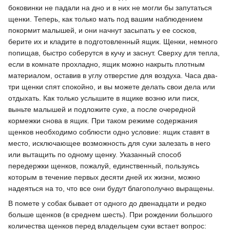
боковинки не падали на дно и в них не могли бы запутаться
щенки. Теперь, как только мать под вашим наблюдением
покормит малышей, и они начнут засыпать у ее сосков,
берите их и кладите в подготовленный ящик. Щенки, немного
попищав, быстро соберутся в кучу и заснут. Сверху для тепла,
если в комнате прохладно, ящик можно накрыть плотным
материалом, оставив в углу отверстие для воздуха. Часа два-
три щенки спят спокойно, и вы можете делать свои дела или
отдыхать. Как только услышите в ящике возню или писк,
выньте малышей и подложите суке, а после очередной
кормежки снова в ящик. При таком режиме содержания
щенков необходимо соблюсти одно условие: ящик ставят в
место, исключающее возможность для суки залезать в него
или вытащить по одному щенку. Указанный способ
передержки щенков, пожалуй, единственный, пользуясь
которым в течение первых десяти дней их жизни, можно
надеяться на то, что все они будут благополучно выращены.
В помете у собак бывает от одного до двенадцати и редко
больше щенков (в среднем шесть). При рождении большого
количества щенков перед владельцем суки встает вопрос: