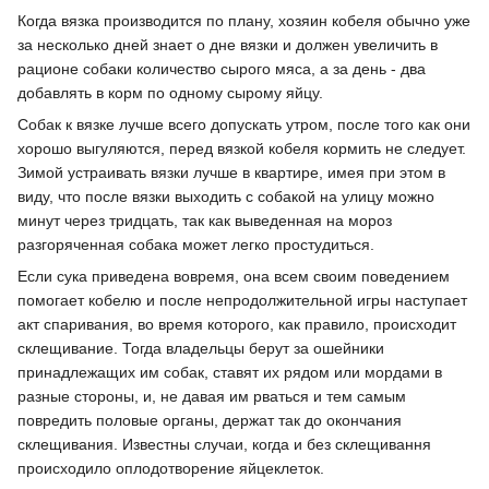
Когда вязка производится по плану, хозяин кобеля обычно уже
за несколько дней знает о дне вязки и должен увеличить в
рационе собаки количество сырого мяса, а за день - два
добавлять в корм по одному сырому яйцу.
Собак к вязке лучше всего допускать утром, после того как они
хорошо выгуляются, перед вязкой кобеля кормить не следует.
Зимой устраивать вязки лучше в квартире, имея при этом в
виду, что после вязки выходить с собакой на улицу можно
минут через тридцать, так как выведенная на мороз
разгоряченная собака может легко простудиться.
Если сука приведена вовремя, она всем своим поведением
помогает кобелю и после непродолжительной игры наступает
акт спаривания, во время которого, как правило, происходит
склещивание. Тогда владельцы берут за ошейники
принадлежащих им собак, ставят их рядом или мордами в
разные стороны, и, не давая им рваться и тем самым
повредить половые органы, держат так до окончания
склещивания. Известны случаи, когда и без склещивання
происходило оплодотворение яйцеклеток.