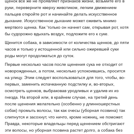
щенок все же не проявляет признаков жизни, возьмите его в
руки, переверните кверху животиком, легким движением
пальцев откройте рот и начинайте делать искусственное
дыхание. Искусственное дыхание может оживить мнимо
мертвого щенка. Как 'только он начнет сам, открывая рот, хотя
бы судорожно вдыхать воздух, подложите его к суке.
Щенится собака, в зависимости от количества щенков, до пяти
часов и только у истощенной или сильно ожиревшей суки
роды могут продолжаться до суток.
Первые несколько часов после щенения сука не отходит от
новорожденных, а потом, несколько успокоившись, просится
на улицу. Этим следует воспользоваться для того, чтобы, во-
первых, заменить испачканную подстилку и, во-вторых,
осмотреть щенков, выбраковав уродливых и удалив их из
гнезда. На второй или, в крайнем случае, на третий день
после щенения желательно (особенно у длинношерстных
собак) промыть волосы, так как очесы (уборная псовина) так
слипнутся и засохнут, что ничто, кроме ножниц, не поможет.
Правда, некоторые владельцы перед щенением обстригают
эти волосы, но уборная псовина растет долго, а собака без