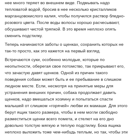
нее много теряет во внешнем виде. Подмывать надо
тепловатой водой, бросив в нее несколько кристалликов
марганцовокислого калия, чтобы получился раствор бледно-
розового цвета. После воды волосы хорошо расчесывают,
обсушивают чистой тряпкой. В это время неплохо опять
сменить подстилку.
Теперь начинаются заботы о щенках, сохранить которых не
так-то просто, как это кажется на первый взгляд.
Встречаются суки, особенно молодые, которые по
неопытности, оберегая свое потомство, так прикрывают его,
что зачастую давят щенков. Одной из причин такого
поведения собаки может быть и ее пребывание в слишком
людном месте. Если, несмотря на принятые меры для
устранения внешних причин, собака продолжает давить
щенков, надо вмешаться хозяину и попытаться спасти
малышей от слишком «горячей» любви их мамаши. Для этого
берут ящик такого размера, чтобы в нем могли свободно
разместиться щенки всего помета, и стелют на его дно
довольно толстую мягкую и теплую подстилку. Бока ящика
неплохо выложить тоже чем-нибудь теплым, но так, чтобы эти