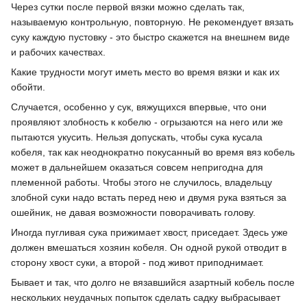
Через сутки после первой вязки можно сделать так,
называемую контрольную, повторную. Не рекомендует вязать
суку каждую пустовку - это быстро скажется на внешнем виде
и рабочих качествах.
Какие трудности могут иметь место во время вязки и как их
обойти.
Случается, особенно у сук, вяжущихся впервые, что они
проявляют злобность к кобелю - огрызаются на него или же
пытаются укусить. Нельзя допускать, чтобы сука кусала
кобеля, так как неоднократно покусанный во время вяз кобель
может в дальнейшем оказаться совсем непригодна для
племенной работы. Чтобы этого не случилось, владельцу
злобной суки надо встать перед нею и двумя рука взяться за
ошейник, не давая возможности поворачивать голову.
Иногда пугливая сука прижимает хвост, приседает. Здесь уже
должен вмешаться хозяин кобеля. Он одной рукой отводит в
сторону хвост суки, а второй - под живот приподнимает.
Бывает и так, что долго не вязавшийся азартный кобель после
нескольких неудачных попыток сделать садку выбрасывает