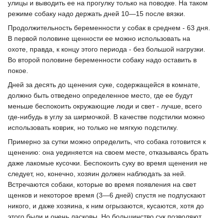
улицы и выводить ее на прогулку только на поводке. На таком
режиме собаку надо держать дней 10—15 после вязки.
Продолжительность беременности у собак в среднем - 63 дня.
В первой половине щенности ее можно использовать на
охоте, правда, к концу этого периода - без большой нагрузки.
Во второй половине беременности собаку надо оставить в
покое.
Дней за десять до щенения суке, содержащейся в комнате,
должно быть отведено определенное место, где ее будут
меньше беспокоить окружающие люди и свет - лучше, всего
где-нибудь в углу за ширмочкой. В качестве подстилки можно
использовать коврик, но только не мягкую подстилку.
Примерно за сутки можно определить, что собака готовится к
щенению: она уединяется на своем месте, отказываясь брать
даже лакомые кусочки. Беспокоить суку во время щенения не
следует, но, конечно, хозяин должен наблюдать за ней.
Встречаются собаки, которые во время появления на свет
щенков и некоторое время (3—6 дней) спустя не подпускают
никого, и даже хозяина, к ним огрызаются, кусаются, хотя до
этого были и очень ласковы. Но большинство сук позволяют