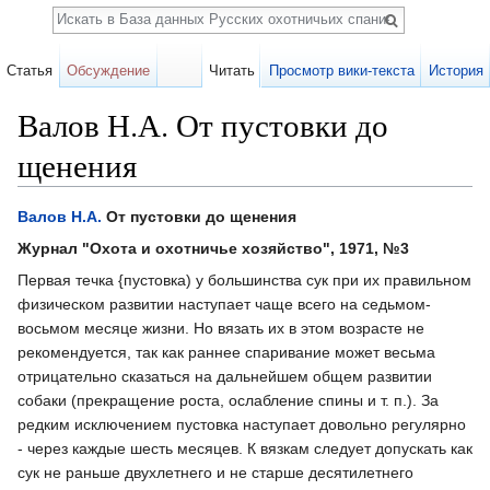
Поиск
Статья
Обсуждение
Читать
Просмотр вики-текста
История
Валов Н.А. От пустовки до
щенения
Перейти к:
навигация
,
поиск
Валов Н.А.
От пустовки до щенения
Журнал "Охота и охотничье хозяйство", 1971, №3
Первая течка {пустовка) у большинства сук при их правильном
физическом развитии наступает чаще всего на седьмом-
восьмом месяце жизни. Но вязать их в этом возрасте не
рекомендуется, так как раннее спаривание может весьма
отрицательно сказаться на дальнейшем общем развитии
собаки (прекращение роста, ослабление спины и т. п.). За
редким исключением пустовка наступает довольно регулярно
- через каждые шесть месяцев. К вязкам следует допускать как
сук не раньше двухлетнего и не старше десятилетнего