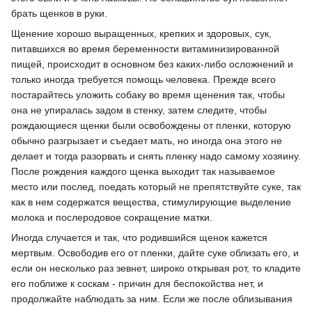
брать щенков в руки.
Щенение хорошо выращенных, крепких и здоровых, сук,
питавшихся во время беременности витаминизированной
пищей, происходит в основном без каких-либо осложнений и
только иногда требуется помощь человека. Прежде всего
постарайтесь уложить собаку во время щенения так, чтобы
она не упиралась задом в стенку, затем следите, чтобы
рождающиеся щенки были освобождены от пленки, которую
обычно разгрызает и съедает мать, но иногда она этого не
делает и тогда разорвать и снять пленку надо самому хозяину.
После рождения каждого щенка выходит так называемое
место или послед, поедать который не препятствуйте суке, так
как в нем содержатся вещества, стимулирующие выделение
молока и послеродовое сокращение матки.
Иногда случается и так, что родившийся щенок кажется
мертвым. Освободив его от пленки, дайте суке облизать его, и
если он несколько раз зевнет, широко открывая рот, то кладите
его поближе к соскам - причин для беспокойства нет, и
продолжайте наблюдать за ним. Если же после облизывания