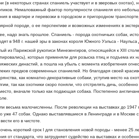
и (в некоторых странах спаниель участвует и в зверовых охотах), 
пиков. Немаловажный фактор популярности спаниеля его небольшо
ия в квартире и перевозки в городском и пригородном транспорте,
лярной породе, о ее перспективе и возможных изменениях в экстер
ее, надо знать прошлое. Спаниель - порода охотничьих собак, исто
дят в 948 г. нашей эры в законах короля Южного Уэльса - Наульса
ятый из Парижской рукописи Минезенгиров, относящейся к XIII стол
упировались), которых применяли для розыска птиц и подъема их н
няжеских династий, а пошла на убыль с момента изобретения огнес
далеких предков современных спаниелей. Но благодаря своей краси
орянства, как комнатно-декоративные собаки, уступив место на ох
им, так как охотники скоро поняли, что отстрелять дичь, особенно
 место, вначале только как подающая собака. Постепенно англичан
оле.
и весьма малочисленны. После революции на выставках до 1947 г
но уже 47 собак. Однако выставлявшиеся в Ленинграде и в Москве 
ести его в чистоте.
а очень короткий срок I для становления новой породы - менее 25 
я от стандарта, что затрудняет судейство на выставках и особенно