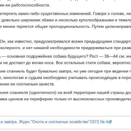
нии ее работоспособности.
етерпеть каких-либо существенных изменений. Говоря о голове, не
с довольно широкими лбами и несколько куполообразными и тяжело
м не менее теряется общая пропорциональность. Путем целенаправ
 Он, как известно, предусматривался всеми предыдущими стандарт
хколерного, и нет никакой необходимости придерживаться при разв
ь — основная подружейная собака будущего? Рост — 36—44 см; инд
не достают до мочки носа. Все остальные стати собаки, вероятно
ким спаниель будет буквально завтра, но уже сегодня при ведении
, кинологам и судьям необходимо учитывать происходящие в пород
ние ее охотничьих качеств.
ения спаниеля (однотипного) на всей территории нашей страны д
авка щенков на периферию только от высококлассных производите
 и завтра. Журн."Охота и охотничье хозяйство"1972,№ 4