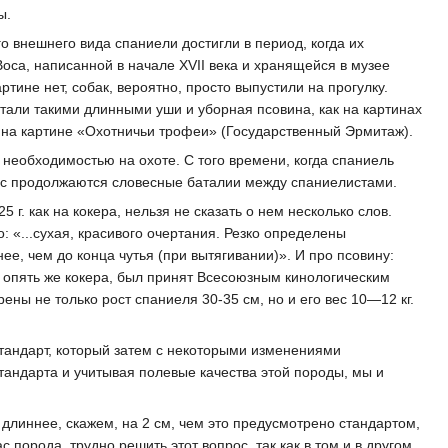
ы.
 внешнего вида спаниели достигли в период, когда их
оса, написанной в начале XVII века и хранящейся в музее
ине нет, собак, вероятно, просто выпустили на прогулку.
тали такими длинными уши и уборная псовина, как на картинах
 на картине «Охотничьи трофеи» (Государственный Эрмитаж).
необходимостью на охоте. С того времени, когда спаниель
лос продолжаются словесные баталии между спаниелистами.
г. как на кокера, нельзя не сказать о нем несколько слов.
: «...сухая, красивого очертания. Резко определены
, чем до конца чутья (при вытягивании)». И про псовину:
о опять же кокера, был принят Всесоюзным кинологическим
ены не только рост спаниеля 30-35 см, но и его вес 10—12 кг.
стандарт, который затем с некоторыми изменениями
стандарта и учитывая полевые качества этой породы, мы и
о длиннее, скажем, на 2 см, чем это предусмотрено стандартом,
с порода, трудно решить этот вопрос, так как в том и в другом