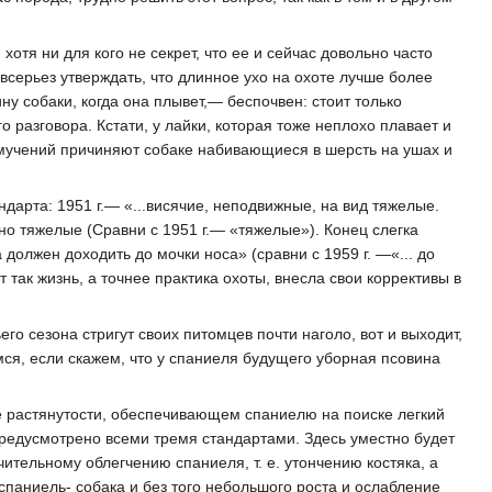
хотя ни для кого не секрет, что ее и сейчас довольно часто
всерьез утверждать, что длинное ухо на охоте лучше более
ну собаки, когда она плывет,— беспочвен: стоит только
 разговора. Кстати, у лайки, которая тоже неплохо плавает и
о мучений причиняют собаке набивающиеся в шерсть на ушах и
дарта: 1951 г.— «...висячие, неподвижные, на вид тяжелые.
ьно тяжелые (Сравни с 1951 г.— «тяжелые»). Конец слегка
 должен доходить до мочки носа» (сравни с 1959 г. —«... до
т так жизнь, а точнее практика охоты, внесла свои коррективы в
о сезона стригут своих питомцев почти наголо, вот и выходит,
ся, если скажем, что у спаниеля будущего уборная псовина
се растянутости, обеспечивающем спаниелю на поиске легкий
предусмотрено всеми тремя стандартами. Здесь уместно будет
ительному облегчению спаниеля, т. е. утончению костяка, а
 спаниель- собака и без того небольшого роста и ослабление