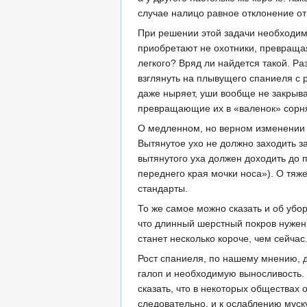
случае налицо равное отклонение от
При решении этой задачи необходимо и
приобретают не охотники, превращая
легкого? Вряд ли найдется такой. Ра
взглянуть на плывущего спаниеля с р
даже ныряет, уши вообще не закрыва
превращающие их в «валенок» сорняк
О медленном, но верном изменении о
Вытянутое ухо не должно заходить за
вытянутого уха должен доходить до п
переднего края мочки носа»). О тяжел
стандарты.
То же самое можно сказать и об убор
что длинный шерстный покров нужен 
станет несколько короче, чем сейчас
Рост спаниеля, по нашему мнению, д
галоп и необходимую выносливость. 
сказать, что в некоторых обществах 
следовательно, и к ослаблению муску