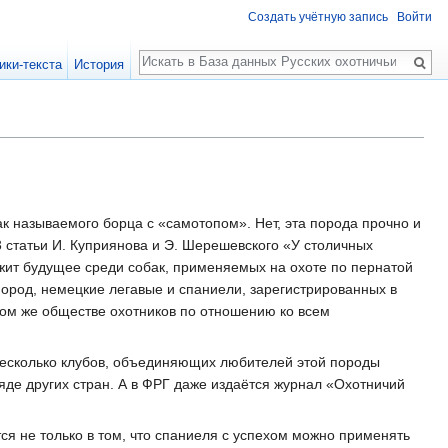
Создать учётную запись
Войти
Поиск
ики-текста
История
ак называемого борца с «самотопом». Нет, эта порода прочно и
3 статьи И. Куприянова и Э. Шерешевского «У столичных
лежит будущее среди собак, применяемых на охоте по пернатой
 пород, немецкие легавые и спаниели, зарегистрированных в
 этом же обществе охотников по отношению ко всем
несколько клубов, объединяющих любителей этой породы
ряде других стран. А в ФРГ даже издаётся журнал «Охотничий
ся не только в том, что спаниеля с успехом можно применять