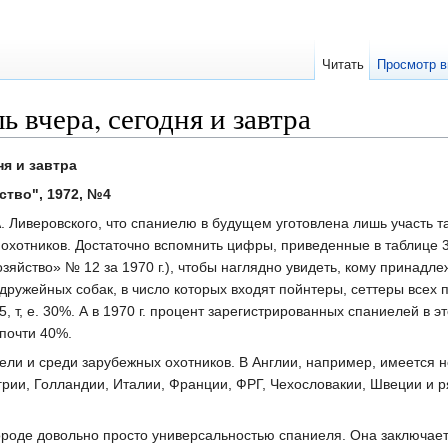
Читать
Просмотр в
 вчера, сегодня и завтра
я и завтра
ство", 1972, №4
. Ливеровского, что спаниелю в будущем уготовлена лишь участь т
 охотников. Достаточно вспомнить цифры, приведенные в таблице 
озяйство» № 12 за 1970 г.), чтобы наглядно увидеть, кому принад
одружейных собак, в число которых входят пойнтеры, сеттеры всех
, т, е. 30%. А в 1970 г. процент зарегистрированных спаниелей в
почти 40%.
ли и среди зарубежных охотников. В Англии, например, имеется 
нгрии, Голландии, Италии, Франции, ФРГ, Чехословакии, Швеции и 
ороде довольно просто универсальностью спаниеля. Она заключает