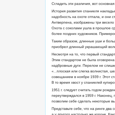
Сгладить эти различия, вот основн
История развития спаниеля накладыв
надобность на охоте отпала, и они 
Антверпена, изображены три весело 
Охота с соколами ушла в прошлое ср
более поздних художников. Примеро
Таким образом, длинные уши и больш
приобрел длинный украшающий волос
Несмотря на то, что первый стандарт
Этим стандартом не была оговорена в
надбровные дуги. Перелом не слишко
«...плоская или слегка волнистая, 
совещанием в ноябре 1939 г. Этот ст
В то время хвост у спаниелей купиро
1951 г. следует считать годом рожд
переутверждался в 1959 г. Наконец, 
позволим себе сделать некоторые в
Представьте себе, что на ринге два 
а у другого настолько же короче. Как