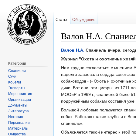
Статья
Обсуждение
Валов Н.А. Спаниель
Перейти к:
навигация
,
поиск
Валов Н.А.
Спаниель вчера, сегодн
Журнал "Охота и охотничье хозяй
Категории
Нам трудно согласиться с мнением А
Спаниели
надолго завоевала сердца советских
Суки
собаководов» («Охота и охотничье х
Кобели
дичи. Вот они, эти цифры: из 1711 п
Эксперты
Мероприятия
МООиР в 1969 г., спаниелей было 515
Организации
подружейным собакам составил уже 
Документы
Большой любовью пользуются спание
Литература
собак. Работают такие клубы и в Ве
История
Персоналии
спаниель».
Материалы
Объясняется такой интерес к этой п
Общества