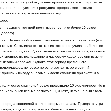
но и в том, что эту собаку можно применять на всех широтах —
й рост, что в условиях растущих городов имеет весьма
 а также и его красивый внешний вид.
ьере.
рия развития которой насчитывает вот уже более 10 веков
 Доброго)
етию. На нем изображена соколиная охота со спаниелями (в то
а крыло. Соколиная охота, как известно, получила наибольшее
трельного оружия. Ружья, вытеснившие лук и соколов, оставили
вой внешности, послушанию и ласковому характеру они выжили,
оте легавым собакам. Однако этот период временного
 водоплавающую, вовсе не означает взять ее в руки. И
е пришли к выводу о незаменимости спаниеля при охоте и в
. количество спаниелей редко превышало 10 экземпляров. Но в
спаниели были весьма разнотипны, и каждый тип не был столь
лет, порода спаниелей вполне сформировалась. Правда, внутри
 тогда, когда экспонируются собаки из разных городов.