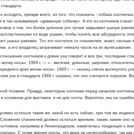
 стандарта.
сходить, прежде всего, из того, что спаниель - собака охотничья, 
 в так называемую «диванную собачку». А кто из охотников станет 
зговор о том, что более длинное ухо лучше закрывает ушную ракови
аспластанными по воде ушами, чтобы понять всю абсурдность этого
ют ушных раковин. Тот, кто охотился со спаниелем, знает, скольк
и, а его владелец затрачивает немало часов на их вычесывание.
тношения охотников к длине уха говорят и все три, последние стан
 мочку носа»; 1959 г. — «...висячие, длинные, широкие, относител
ереднего края мочки носа»; 1969 г. — «конец слегка вытянутого уха
ом ухе в стандарте 1969 г. сказано, что оно считается пороком. Во
ной псовине. Правда, некоторые охотники перед началом охотничьег
в основном для выставок, а не для охоты. Вероятно, мы не ошибем
.
олжен остаться таким же, какой он есть сейчас, при том же индек
Сложение спаниелей должно остаться крепким, таким, каким оно 
охотников, например в Ленинградском, наметилась тенденция к знач
латуры. С точки зрения охоты, это вряд ли целесообразно, так как