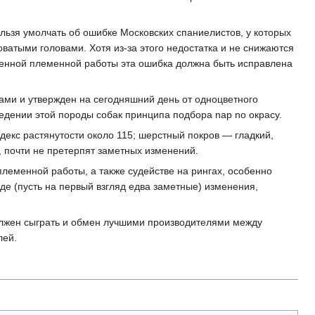
льзя умолчать об ошибке Московских спаниелистов, у которых
ватыми головами. Хотя из-за этого недостатка и не снижаются
ленной племенной работы эта ошибка должна быть исправлена
ами и утвержден на сегодняшний день от одноцветного
едении этой породы собак принципа подбора nap no окрасу.
екс растянутости около 115; шерстный покров — гладкий,
, почти не претерпят заметных изменений.
 племенной работы, а также судействе на рингах, особенно
е (пусть на первый взгляд едва заметные) изменения,
олжен сыграть и обмен лучшими производителями между
лей.