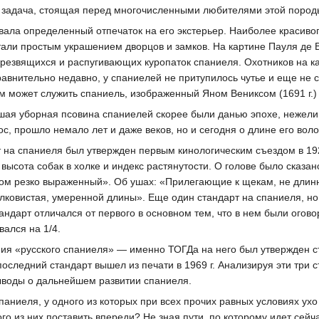
ая задача, стоящая перед многочисленными любителями этой пород
ала определенный отпечаток на его экстерьер. Наиболее красивого
стали простым украшением дворцов и замков. На картине Пауля де В
резвящихся и распугивающих куропаток спаниеля. Охотников на карт
авнительно недавно, у спаниелей не притупилось чутье и еще не с
м может служить спаниель, изображенный Яном Вениксом (1691 г.)
ая уборная псовина спаниелей скорее были данью эпохе, нежели 
, прошло немало лет и даже веков, но и сегодня о длине его во
 на спаниеля был утвержден первым кинологическим съездом в 1925 
ысота собак в холке и индекс растянутости. О голове было сказано
м резко выраженный». Об ушах: «Прилегающие к щекам, не длиннее
шелковистая, умеренной длины». Еще один стандарт на спаниеля, н
андарт отличался от первого в основном тем, что в нем были оговор
вался на 1/4.
ения «русского спаниеля» — именно ТОГДа на него был утвержден 
последний стандарт вышел из печати в 1969 г. Анализируя эти три 
ыводы о дальнейшем развитии спаниеля.
спаниеля, у одного из которых при всех прочих равных условиях ух
ого из них поставить впереди? Не зная пути, по которому идет сейча