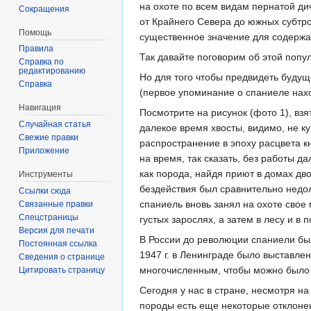
на охоте по всем видам пернатой дич
Сокращения
от Крайнего Севера до южных субтро
Помощь
существенное значение для содержан
Правила
Так давайте поговорим об этой попу
Справка по
редактированию
Но для того чтобы предвидеть будущ
Справка
(первое упоминание о спаниеле нахо
Навигация
Посмотрите на рисунок (фото 1), вз
Случайная статья
далекое время хвосты, видимо, не к
Свежие правки
распространение в эпоху расцвета к
Приложение
на время, так сказать, без работы 
как порода, найдя приют в домах дв
Инструменты
бездействия был сравнительно недолг
Ссылки сюда
спаниель вновь занял на охоте свое
Связанные правки
Спецстраницы
густых зарослях, а затем в лесу и в п
Версия для печати
В России до революции спаниели был
Постоянная ссылка
1947 г. в Ленинграде было выставле
Сведения о странице
многочисленным, чтобы можно было в
Цитировать страницу
Сегодня у нас в стране, несмотря н
породы есть еще некоторые отклонени