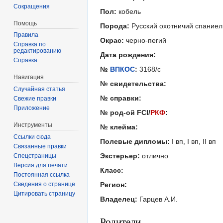
Сокращения
Пол:
кобель
Помощь
Порода:
Русский охотничий спаниел
Правила
Окрас:
черно-пегий
Справка по
редактированию
Дата рождения:
Справка
№
ВПКОС
:
3168/с
Навигация
№ свидетельства:
Случайная статья
№ справки:
Свежие правки
Приложение
№ род-ой FCI/
РКФ
:
Инструменты
№ клейма:
Ссылки сюда
Полевые дипломы:
I вп, I вп, II вп
Связанные правки
Экстерьер:
отлично
Спецстраницы
Версия для печати
Класс:
Постоянная ссылка
Сведения о странице
Регион:
Цитировать страницу
Владелец:
Гарцев А.И.
Родители