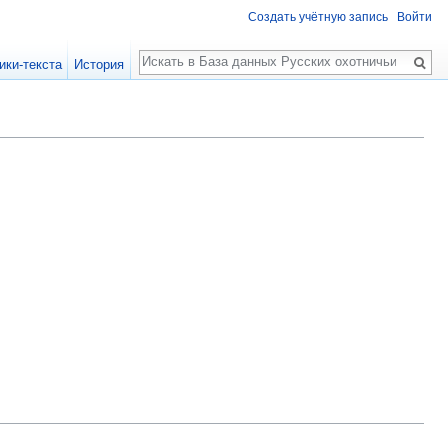
Создать учётную запись
Войти
Поиск
ики-текста
История