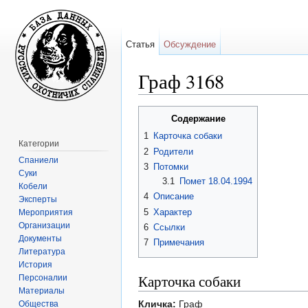
Статья
Обсуждение
Граф 3168
Перейти к:
навигация
,
поиск
Содержание
1
Карточка собаки
Категории
2
Родители
Спаниели
3
Потомки
Суки
3.1
Помет 18.04.1994
Кобели
4
Описание
Эксперты
5
Характер
Мероприятия
Организации
6
Ссылки
Документы
7
Примечания
Литература
История
Карточка собаки
Персоналии
Материалы
Кличка:
Граф
Общества