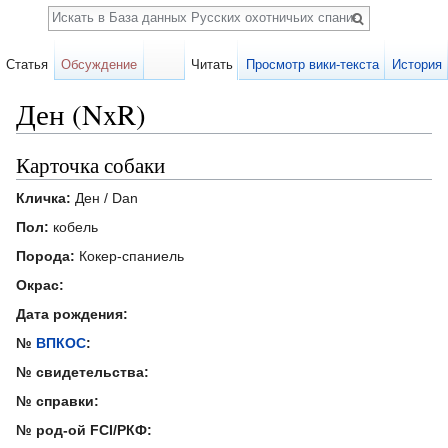
Поиск
Статья
Обсуждение
Читать
Просмотр вики-текста
История
Ден (NxR)
Перейти к:
навигация
,
поиск
Карточка собаки
Кличка:
Ден / Dan
Пол:
кобель
Порода:
Кокер-спаниель
Окрас:
Дата рождения:
№
ВПКОС
:
№ свидетельства:
№ справки:
№ род-ой FCI/РКФ: