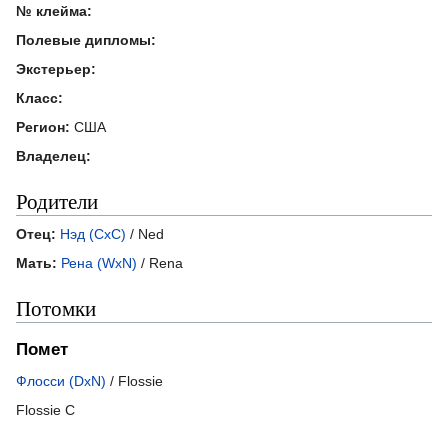
№ клейма:
Полевые дипломы:
Экстерьер:
Класс:
Регион:
США
Владелец:
Родители
Отец:
Нэд (CxC)
/ Ned
Мать:
Рена (WxN)
/ Rena
Потомки
Помет
Флосси (DxN)
/ Flossie
Flossie C