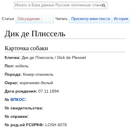
Поиск
Статья
Обсуждение
Читать
Просмотр вики-текста
История
Дик де Плиссель
Перейти к:
навигация
,
поиск
Карточка собаки
Кличка:
Дик де Плиссель / Dick de Plessiel
Пол:
кобель
Порода:
Кокер-спаниель
Окрас:
коричнево-белый
Дата рождения:
07.11.1894
№
ВПКОС
:
№ свидетельства:
№ справки:
№ род-ой FCI/РКФ:
LOSH 4078