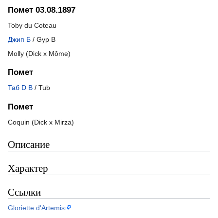
Помет 03.08.1897
Toby du Coteau
Джип Б
/ Gyp B
Molly (Dick x Môme)
Помет
Таб D B
/ Tub
Помет
Coquin (Dick x Mirza)
Описание
Характер
Ссылки
Gloriette d'Artemis