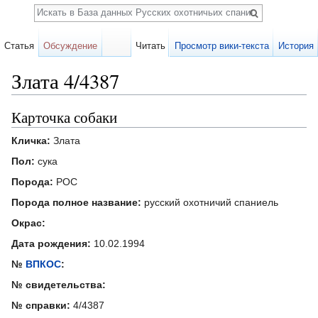
Поиск
Статья
Обсуждение
Читать
Просмотр вики-текста
История
Злата 4/4387
Перейти к:
навигация
,
поиск
Карточка собаки
Кличка:
Злата
Пол:
сука
Порода:
РОС
Порода полное название:
русский охотничий спаниель
Окрас:
Дата рождения:
10.02.1994
№
ВПКОС
:
№ свидетельства:
№ справки:
4/4387