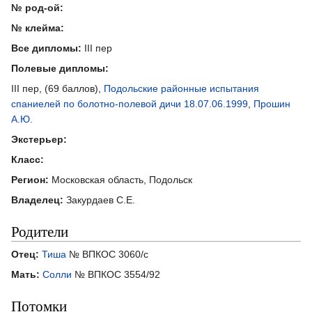
№ род-ой:
№ клейма:
Все дипломы:
III пер
Полевые дипломы:
III пер, (69 баллов),
Подольские районные испытания
спаниелей по болотно-полевой дичи 18.07.06.1999
,
Прошин
А.Ю.
Экстерьер:
Класс:
Регион:
Московская область, Подольск
Владелец:
Закурдаев С.Е.
Родители
Отец:
Тиша
№ ВПКОС 3060/с
Мать:
Солли
№ ВПКОС 3554/92
Потомки