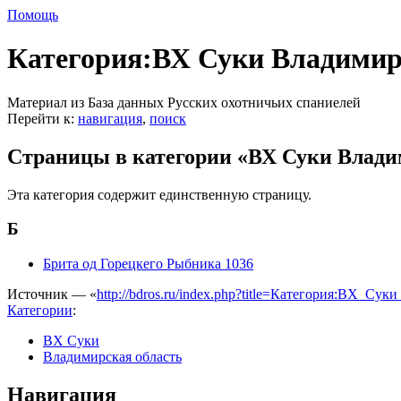
Помощь
Категория:ВХ Суки Владимир
Материал из База данных Русских охотничьих спаниелей
Перейти к:
навигация
,
поиск
Страницы в категории «ВХ Суки Влади
Эта категория содержит единственную страницу.
Б
Брита од Горецкего Рыбника 1036
Источник — «
http://bdros.ru/index.php?title=Категория:ВХ_С
Категории
:
ВХ Суки
Владимирская область
Навигация