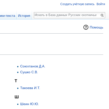
Создать учётную запись
Войти
Поиск
ики-текста
История
Помощь
Союхтанов Д.А.
Сушко С.В.
Т
Такоева И.Т.
Ш
Шеин Ю.Ю.