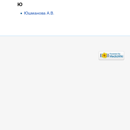
Ю
Юшманова А.В.