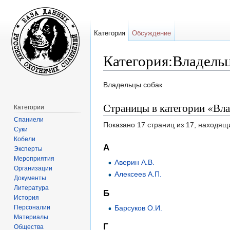
Категория
Обсуждение
Категория:Владель
Перейти к:
навигация
,
поиск
Владельцы собак
Страницы в категории «Вл
Категории
Спаниели
Показано 17 страниц из 17, находящ
Суки
Кобели
А
Эксперты
Мероприятия
Аверин А.В.
Организации
Алексеев А.П.
Документы
Литература
Б
История
Персоналии
Барсуков О.И.
Материалы
Г
Общества