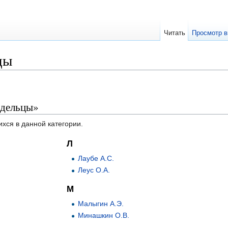
Читать
Просмотр в
цы
адельцы»
ихся в данной категории.
Л
Лаубе А.С.
Леус О.А.
М
Малыгин А.Э.
Минашкин О.В.