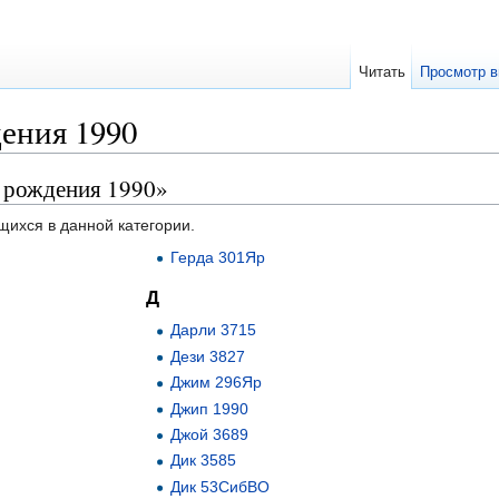
Читать
Просмотр в
ения 1990
д рождения 1990»
щихся в данной категории.
Герда 301Яр
Д
Дарли 3715
Дези 3827
Джим 296Яр
Джип 1990
Джой 3689
Дик 3585
Дик 53СибВО