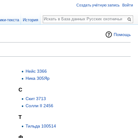
Создать учётную запись
Войти
Поиск
ики-текста
История
Помощь
Нейс 3366
Ника 305Яр
С
Скит 3713
Солли II 2456
Т
Тильда 100514
Ф