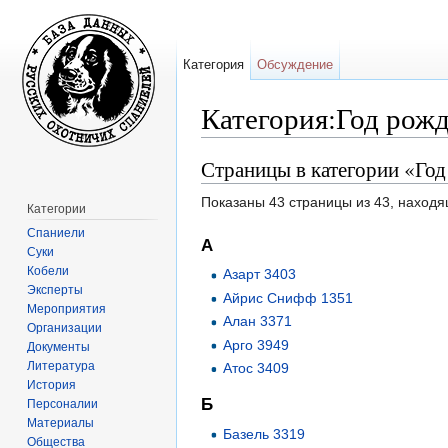
Категория
Обсуждение
Категория:Год рожд
Перейти к:
навигация
,
поиск
Страницы в категории «Го
Показаны 43 страницы из 43, находя
Категории
Спаниели
А
Суки
Кобели
Азарт 3403
Эксперты
Айрис Снифф 1351
Мероприятия
Алан 3371
Организации
Арго 3949
Документы
Литература
Атос 3409
История
Б
Персоналии
Материалы
Базель 3319
Общества