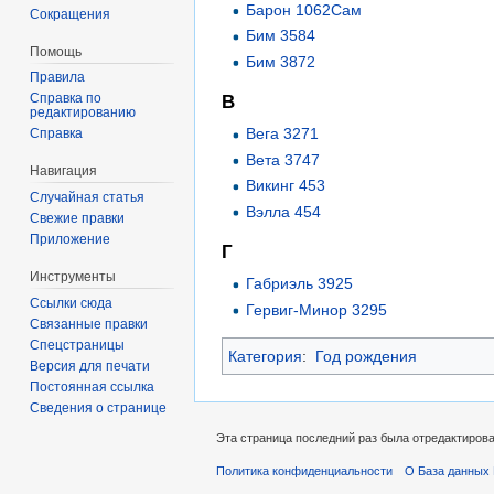
Барон 1062Сам
Сокращения
Бим 3584
Помощь
Бим 3872
Правила
Справка по
В
редактированию
Вега 3271
Справка
Вета 3747
Навигация
Викинг 453
Случайная статья
Вэлла 454
Свежие правки
Приложение
Г
Инструменты
Габриэль 3925
Ссылки сюда
Гервиг-Минор 3295
Связанные правки
Спецстраницы
Категория
:
Год рождения
Версия для печати
Постоянная ссылка
Сведения о странице
Эта страница последний раз была отредактирован
Политика конфиденциальности
О База данных 