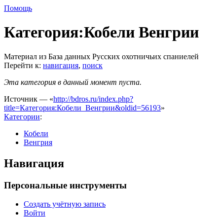
Помощь
Категория:Кобели Венгрии
Материал из База данных Русских охотничьих спаниелей
Перейти к:
навигация
,
поиск
Эта категория в данный момент пуста.
Источник — «
http://bdros.ru/index.php?
title=Категория:Кобели_Венгрии&oldid=56193
»
Категории
:
Кобели
Венгрия
Навигация
Персональные инструменты
Создать учётную запись
Войти