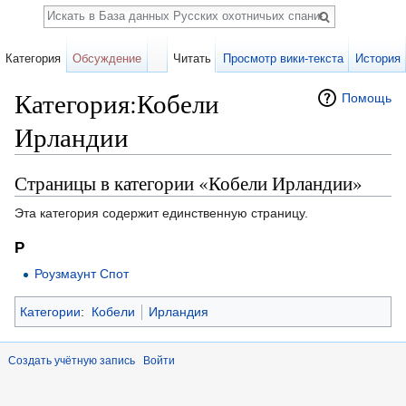
Поиск
Категория
Обсуждение
Читать
Просмотр вики-текста
История
Категория:Кобели
Помощь
Ирландии
Перейти к:
навигация
,
поиск
Страницы в категории «Кобели Ирландии»
Эта категория содержит единственную страницу.
Р
Роузмаунт Спот
Категории
:
Кобели
Ирландия
Создать учётную запись
Войти