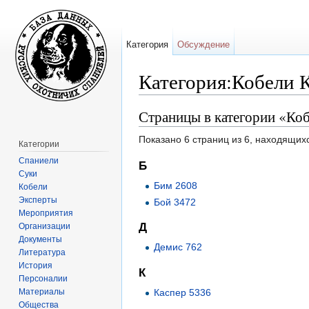
Категория
Обсуждение
Категория:Кобели 
Перейти к:
навигация
,
поиск
Страницы в категории «Коб
Показано 6 страниц из 6, находящихс
Категории
Спаниели
Б
Суки
Бим 2608
Кобели
Эксперты
Бой 3472
Мероприятия
Д
Организации
Документы
Демис 762
Литература
История
К
Персоналии
Материалы
Каспер 5336
Общества