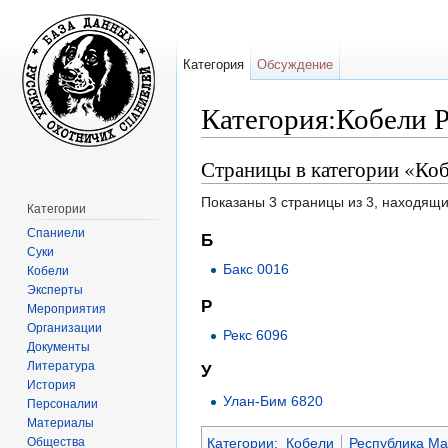
Категория
Обсуждение
Категория:Кобели 
Перейти к:
навигация
,
поиск
Страницы в категории «Ко
Показаны 3 страницы из 3, находящи
Категории
Спаниели
Б
Суки
Бакс 0016
Кобели
Эксперты
Р
Мероприятия
Организации
Рекс 6096
Документы
Литература
У
История
Улан-Бим 6820
Персоналии
Материалы
Общества
Категории
:
Кобели
Республика Ма