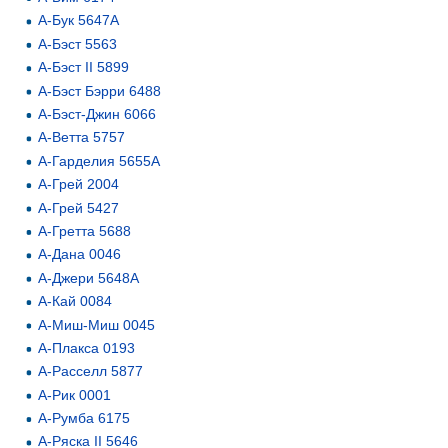
А-Бук 5647А
А-Бэст 5563
А-Бэст II 5899
А-Бэст Бэрри 6488
А-Бэст-Джин 6066
А-Ветта 5757
А-Гарделия 5655А
А-Грей 2004
А-Грей 5427
А-Гретта 5688
А-Дана 0046
А-Джери 5648А
А-Кай 0084
А-Миш-Миш 0045
А-Плакса 0193
А-Расселл 5877
А-Рик 0001
А-Румба 6175
А-Ряска II 5646