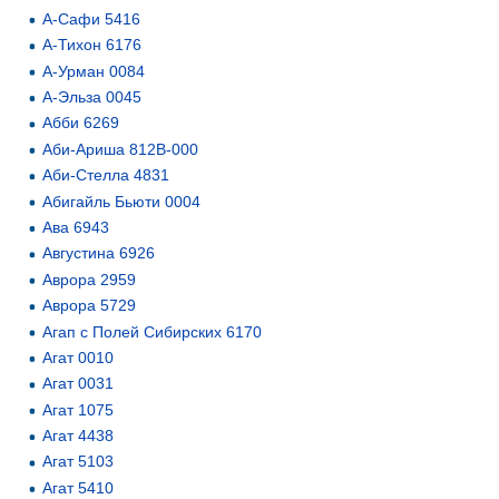
А-Сафи 5416
А-Тихон 6176
А-Урман 0084
А-Эльза 0045
Абби 6269
Аби-Ариша 812В-000
Аби-Стелла 4831
Абигайль Бьюти 0004
Ава 6943
Августина 6926
Аврора 2959
Аврора 5729
Агап с Полей Сибирских 6170
Агат 0010
Агат 0031
Агат 1075
Агат 4438
Агат 5103
Агат 5410