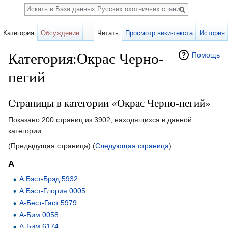
Поиск
Категория
Обсуждение
Читать
Просмотр вики-текста
История
Категория:Окрас Черно-
Помощь
пегий
Перейти к:
навигация
,
поиск
Страницы в категории «Окрас Черно-пегий»
Показано 200 страниц из 3902, находящихся в данной
категории.
(Предыдущая страница) (
Следующая страница
)
А
А Бэст-Брэд 5932
А Бэст-Глория 0005
А-Бест-Гаст 5979
А-Бим 0058
А-Бим 6174