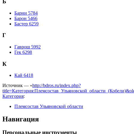
Б
Барни 5784
Барон 5466
Бастер 6259
Г
Гаврош 5992
Гек 6298
К
Кай 6418
Источник — «
http://bdros.ru/index.php?
title=Категория:Племсостав_Ульяновской_области_(Кобели)&ol
Категория
:
Племсостав Ульяновской области
Навигация
Персональные инструменты