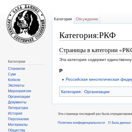
Категория
Обсуждение
Категория:РКФ
Перейти к:
навигация
,
поиск
Страницы в категории «РК
Эта категория содержит единственну
Категории
Спаниели
Р
Суки
Российская кинологическая феде
Кобели
Эксперты
Мероприятия
Категория
:
Организации
Организации
Документы
Литература
История
Эта страница последний раз была отредактирован
Персоналии
Политика конфиденциальности
О База данных 
Материалы
Общества