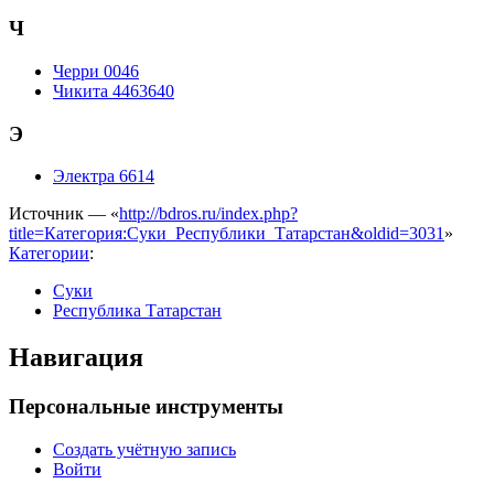
Ч
Черри 0046
Чикита 4463640
Э
Электра 6614
Источник — «
http://bdros.ru/index.php?
title=Категория:Суки_Республики_Татарстан&oldid=3031
»
Категории
:
Суки
Республика Татарстан
Навигация
Персональные инструменты
Создать учётную запись
Войти