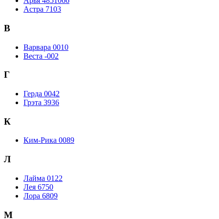
Арья 4851066
Астра 7103
В
Варвара 0010
Веста -002
Г
Герда 0042
Грэта 3936
К
Ким-Рика 0089
Л
Лайма 0122
Лея 6750
Лора 6809
М