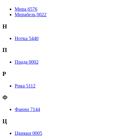
Мира 6576
Мирабель 0022
Н
Нотка 5440
П
Прада 0002
Р
Рика 5112
Ф
Фанни 7144
Ц
Цвикки 0005