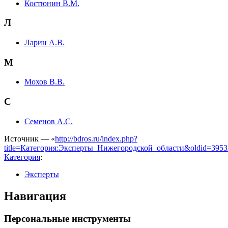
Костюнин В.М.
Л
Ларин А.В.
М
Мохов В.В.
С
Семенов А.С.
Источник — «
http://bdros.ru/index.php?
title=Категория:Эксперты_Нижегородской_области&oldid=3953
Категория
:
Эксперты
Навигация
Персональные инструменты