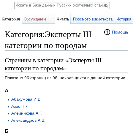
Поиск
Категория
Обсуждение
Читать
Просмотр вики-текста
История
Категория:Эксперты III
Помощь
категории по породам
Перейти к:
навигация
,
поиск
Страницы в категории «Эксперты III
категории по породам»
Показано 96 страниц из 96, находящихся в данной категории.
А
Абакумова И.В.
Азис Н.Я.
Алейникова А.Г.
Александров А.В.
Б