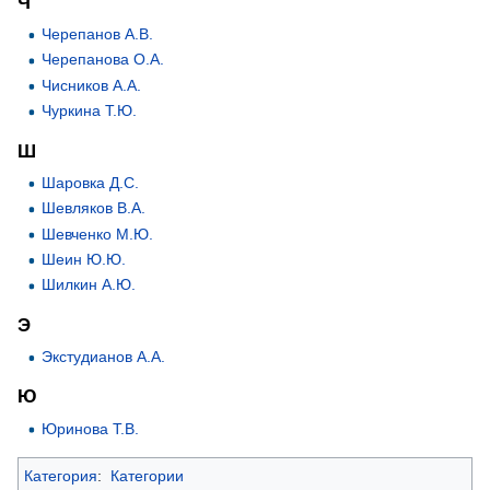
Ч
Черепанов А.В.
Черепанова О.А.
Чисников А.А.
Чуркина Т.Ю.
Ш
Шаровка Д.С.
Шевляков В.А.
Шевченко М.Ю.
Шеин Ю.Ю.
Шилкин А.Ю.
Э
Экстудианов А.А.
Ю
Юринова Т.В.
Категория
:
Категории