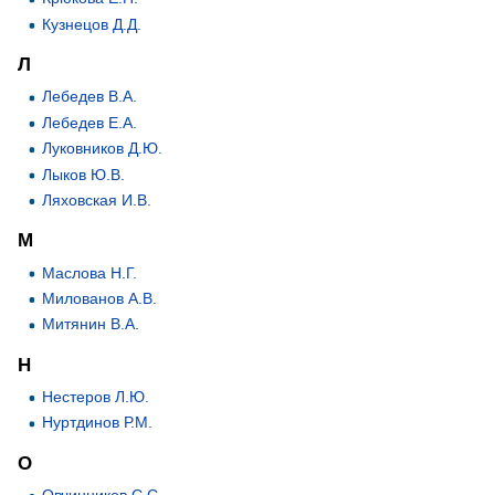
Кузнецов Д.Д.
Л
Лебедев В.А.
Лебедев Е.А.
Луковников Д.Ю.
Лыков Ю.В.
Ляховская И.В.
М
Маслова Н.Г.
Милованов А.В.
Митянин В.А.
Н
Нестеров Л.Ю.
Нуртдинов Р.М.
О
Овчинников С.С.