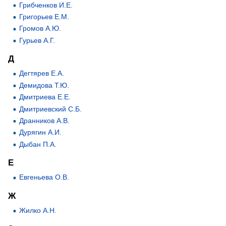
Грибченков И.Е.
Григорьев Е.М.
Громов А.Ю.
Гурьев А.Г.
Д
Дегтярев Е.А.
Демидова Т.Ю.
Дмитриева Е.Е.
Дмитриевский С.Б.
Дранников А.В.
Дурягин А.И.
Дыбан П.А.
Е
Евгеньева О.В.
Ж
Жилко А.Н.